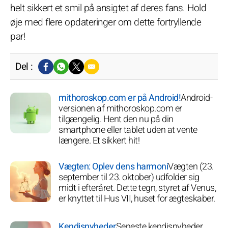
helt sikkert et smil på ansigtet af deres fans. Hold
øje med flere opdateringer om dette fortryllende
par!
Del :
mithoroskop.com er på Android!
Android-
versionen af mithoroskop.com er
tilgængelig. Hent den nu på din
smartphone eller tablet uden at vente
længere. Et sikkert hit!
Vægten: Oplev dens harmoni
Vægten (23.
september til 23. oktober) udfolder sig
midt i efteråret. Dette tegn, styret af Venus,
er knyttet til Hus VII, huset for ægteskaber.
Kendisnyheder
Seneste kendisnyheder