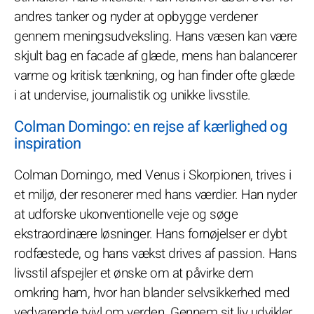
andres tanker og nyder at opbygge verdener
gennem meningsudveksling. Hans væsen kan være
skjult bag en facade af glæde, mens han balancerer
varme og kritisk tænkning, og han finder ofte glæde
i at undervise, journalistik og unikke livsstile.
Colman Domingo: en rejse af kærlighed og
inspiration
Colman Domingo, med Venus i Skorpionen, trives i
et miljø, der resonerer med hans værdier. Han nyder
at udforske ukonventionelle veje og søge
ekstraordinære løsninger. Hans fornøjelser er dybt
rodfæstede, og hans vækst drives af passion. Hans
livsstil afspejler et ønske om at påvirke dem
omkring ham, hvor han blander selvsikkerhed med
vedvarende tvivl om verden. Gennem sit liv udvikler