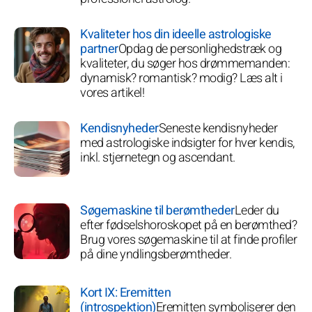
Kvaliteter hos din ideelle astrologiske
partner
Opdag de personlighedstræk og
kvaliteter, du søger hos drømmemanden:
dynamisk? romantisk? modig? Læs alt i
vores artikel!
Kendisnyheder
Seneste kendisnyheder
med astrologiske indsigter for hver kendis,
inkl. stjernetegn og ascendant.
Søgemaskine til berømtheder
Leder du
efter fødselshoroskopet på en berømthed?
Brug vores søgemaskine til at finde profiler
på dine yndlingsberømtheder.
Kort IX: Eremitten
(introspektion)
Eremitten symboliserer den