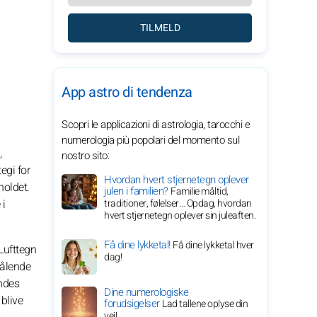
TILMELD
App astro di tendenza
Scopri le applicazioni di astrologia, tarocchi e
numerologia più popolari del momento sul
,
nostro sito:
egi for
Hvordan hvert stjernetegn oplever
holdet.
julen i familien?
Familie måltid,
 i
traditioner, følelser… Opdag, hvordan
hvert stjernetegn oplever sin juleaften.
Få dine lykketal!
Få dine lykketal hver
 Lufttegn
dag!
rålende
endes
Dine numerologiske
blive
forudsigelser
Lad tallene oplyse din
vej!