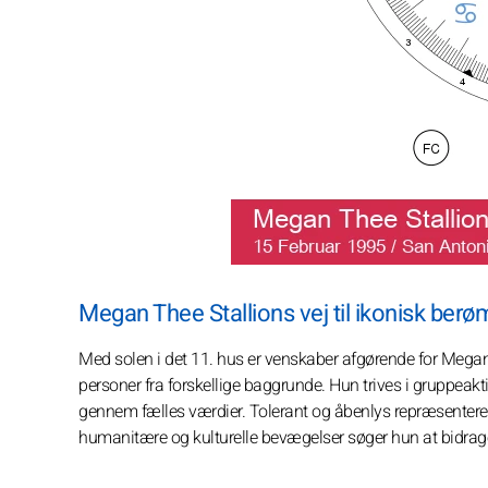
Megan Thee Stallions vej til ikonisk ber
Med solen i det 11. hus er venskaber afgørende for Mega
personer fra forskellige baggrunde. Hun trives i gruppeakt
gennem fælles værdier. Tolerant og åbenlys repræsenterer 
humanitære og kulturelle bevægelser søger hun at bidrage