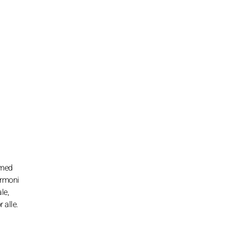
 med
armoni
le,
 alle.