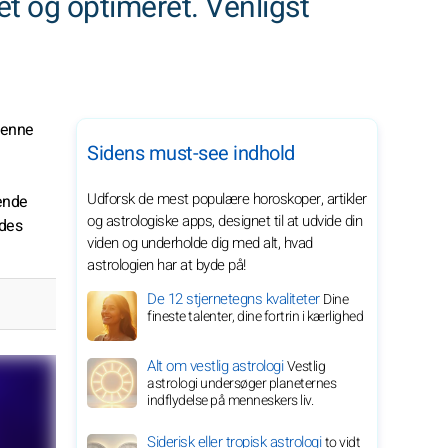
ket og optimeret. Venligst
Denne
Sidens must-see indhold
Udforsk de mest populære horoskoper, artikler
ende
og astrologiske apps, designet til at udvide din
ndes
viden og underholde dig med alt, hvad
astrologien har at byde på!
De 12 stjernetegns kvaliteter
Dine
fineste talenter, dine fortrin i kærlighed
Alt om vestlig astrologi
Vestlig
astrologi undersøger planeternes
indflydelse på menneskers liv.
Siderisk eller tropisk astrologi
to vidt