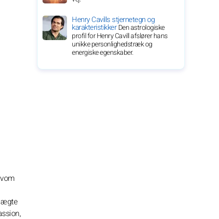
Henry Cavills stjernetegn og
karakteristikker
Den astrologiske
profil for Henry Cavill afslører hans
unikke personlighedstræk og
energiske egenskaber.
elvom
n ægte
assion,