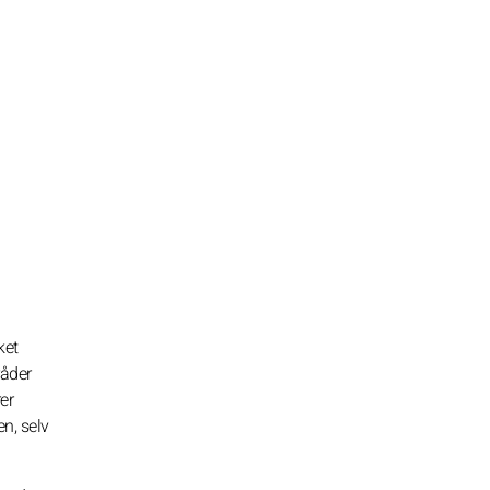
ket
råder
er
en, selv