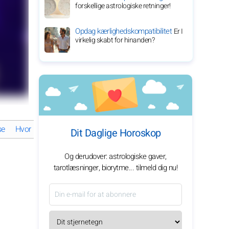
forskellige astrologiske retninger!
Opdag kærlighedskompatibilitet
Er I
virkelig skabt for hinanden?
se
Hvordan opnåede Megan Thee Stallion berømmelse?
Megan Th
Dit Daglige Horoskop
Og derudover: astrologiske gaver,
tarotlæsninger, biorytme... tilmeld dig nu!