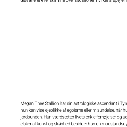
distraheret eller skimme over situationer, hvilket afspejler
Megan Thee Stallion har sin astrologiske ascendant i Ty
hun kan vise øjeblikke af egoisme eller misundelse, når hu
jordbunden. Hun værdsætter livets enkle fornøjelser og u
elsker af kunst og skønhed besidder hun en modstandsd