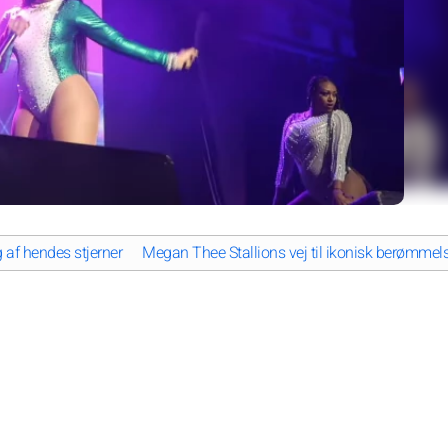
 af hendes stjerner
Megan Thee Stallions vej til ikonisk berømmel