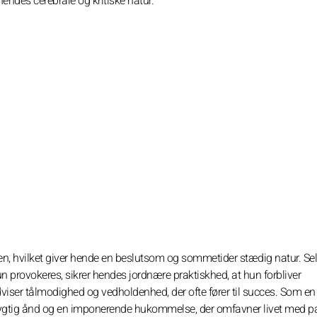
 hendes cerebrale og kritiske natur.
ren, hvilket giver hende en beslutsom og sommetider stædig natur. S
n provokeres, sikrer hendes jordnære praktiskhed, at hun forbliver
dviser tålmodighed og vedholdenhed, der ofte fører til succes. Som e
ygtig ånd og en imponerende hukommelse, der omfavner livet med p