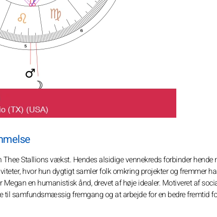
ømmelse
n Thee Stallions vækst. Hendes alsidige vennekreds forbinder hende
iviteter, hvor hun dygtigt samler folk omkring projekter og fremmer h
Megan en humanistisk ånd, drevet af høje idealer. Motiveret af socia
 til samfundsmæssig fremgang og at arbejde for en bedre fremtid for