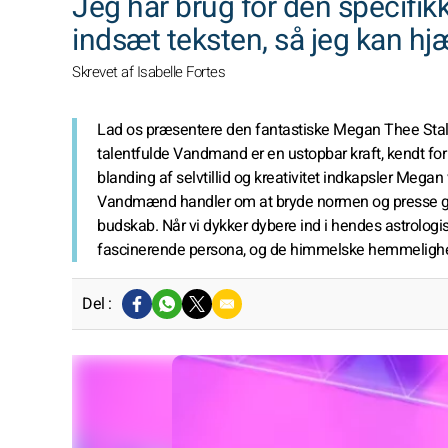
Jeg har brug for den specifikk
indsæt teksten, så jeg kan hjæ
Skrevet af Isabelle Fortes
Lad os præsentere den fantastiske Megan Thee Stalli
talentfulde Vandmand er en ustopbar kraft, kendt for
blanding af selvtillid og kreativitet indkapsler Mega
Vandmænd handler om at bryde normen og presse g
budskab. Når vi dykker dybere ind i hendes astrologis
fascinerende persona, og de himmelske hemmelighed
Del :