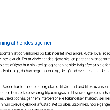
ning af hendes stjerner
ntanitet og venlighed og forbinder let med andre. Ægte, loyal, rolig
de intellektuelt. For at vinde hendes hjerte skal en partner anvende strat
eret, afslører hun sin kærlige og hengivne side, ivrig efter at pleje for
elvstændig, da hun søger spænding, der går ud over det almindelige
Jorden har formet den energiske Ild, tilfører Luft ånd til eksistensen.
idder en bemærkelsesværdig tilpasningsevne til sine omgivelser, udst
es vækst opnås gennem interpersonelle forbindelser, hvilket viser h
 hun opleve øjeblikke af ustabilitet og ubeslutsomhed, nogle gange 