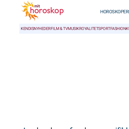
HOROSKOPER
KENDISNYHEDER
FILM & TV
MUSIK
ROYALITET
SPORT
FASHION
K