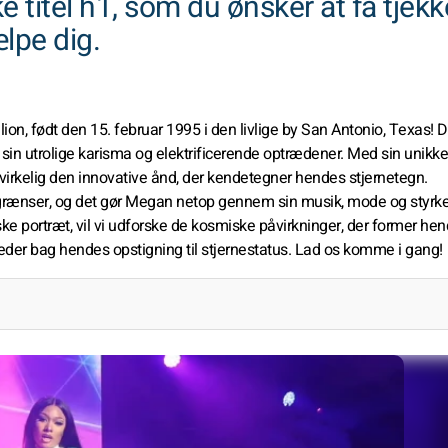
e titel h1, som du ønsker at få tjek
lpe dig.
on, født den 15. februar 1995 i den livlige by San Antonio, Texas! 
 sin utrolige karisma og elektrificerende optrædener. Med sin unikke
n virkelig den innovative ånd, der kendetegner hendes stjernetegn.
rænser, og det gør Megan netop gennem sin musik, mode og styrk
ke portræt, vil vi udforske de kosmiske påvirkninger, der former he
er bag hendes opstigning til stjernestatus. Lad os komme i gang!