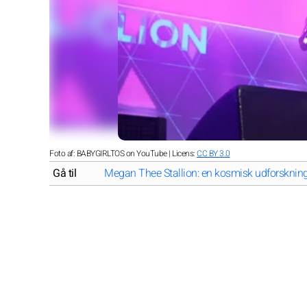
Foto af: BABYGIRLTOS on YouTube | Licens:
CC BY 3.0
Gå til
Megan Thee Stallion: en kosmisk udforskning