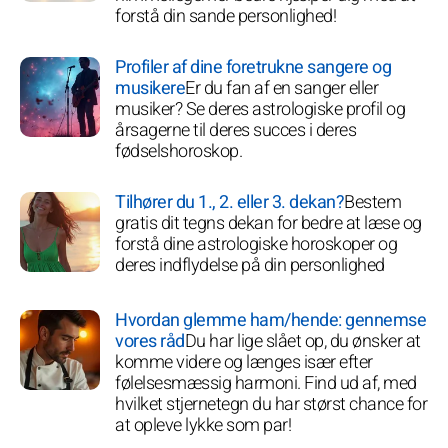
forstå din sande personlighed!
Profiler af dine foretrukne sangere og
musikere
Er du fan af en sanger eller
musiker? Se deres astrologiske profil og
årsagerne til deres succes i deres
fødselshoroskop.
Tilhører du 1., 2. eller 3. dekan?
Bestem
gratis dit tegns dekan for bedre at læse og
forstå dine astrologiske horoskoper og
deres indflydelse på din personlighed
Hvordan glemme ham/hende: gennemse
vores råd
Du har lige slået op, du ønsker at
komme videre og længes især efter
følelsesmæssig harmoni. Find ud af, med
hvilket stjernetegn du har størst chance for
at opleve lykke som par!