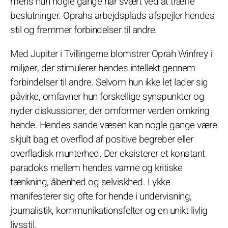
mens hun nogle gange har svært ved at træffe
beslutninger. Oprahs arbejdsplads afspejler hendes
stil og fremmer forbindelser til andre.
Med Jupiter i Tvillingerne blomstrer Oprah Winfrey i
miljøer, der stimulerer hendes intellekt gennem
forbindelser til andre. Selvom hun ikke let lader sig
påvirke, omfavner hun forskellige synspunkter og
nyder diskussioner, der omformer verden omkring
hende. Hendes sande væsen kan nogle gange være
skjult bag et overflod af positive begreber eller
overfladisk munterhed. Der eksisterer et konstant
paradoks mellem hendes varme og kritiske
tænkning, åbenhed og selviskhed. Lykke
manifesterer sig ofte for hende i undervisning,
journalistik, kommunikationsfelter og en unikt livlig
livsstil.