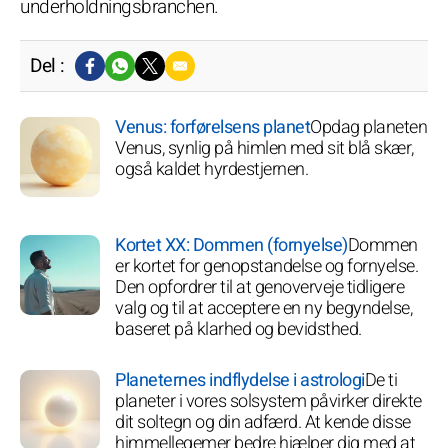
underholdningsbranchen.
Del :
Venus: forførelsens planet
Opdag planeten
Venus, synlig på himlen med sit blå skær,
også kaldet hyrdestjernen.
Kortet XX: Dommen (fornyelse)
Dommen
er kortet for genopstandelse og fornyelse.
Den opfordrer til at genoverveje tidligere
valg og til at acceptere en ny begyndelse,
baseret på klarhed og bevidsthed.
Planeternes indflydelse i astrologi
De ti
planeter i vores solsystem påvirker direkte
dit soltegn og din adfærd. At kende disse
himmellegemer bedre hjælper dig med at