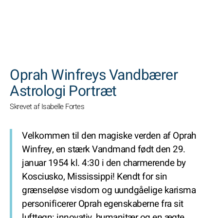
SØGNINGER
Oprah Winfreys Vandbærer
Astrologi Portræt
Skrevet af Isabelle Fortes
Velkommen til den magiske verden af Oprah
Winfrey, en stærk Vandmand født den 29.
januar 1954 kl. 4:30 i den charmerende by
Kosciusko, Mississippi! Kendt for sin
grænseløse visdom og uundgåelige karisma
personificerer Oprah egenskaberne fra sit
lufttegn: innovativ, humanitær og en ægte