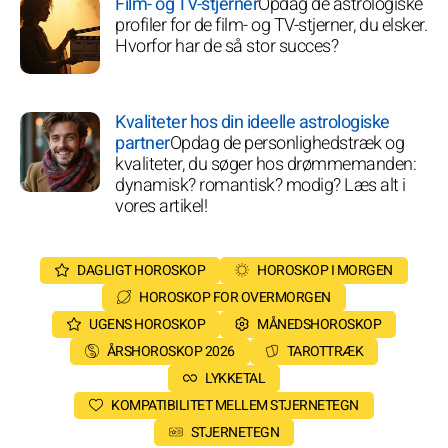
Film- og TV-stjerner
Opdag de astrologiske
profiler for de film- og TV-stjerner, du elsker.
Hvorfor har de så stor succes?
Kvaliteter hos din ideelle astrologiske
partner
Opdag de personlighedstræk og
kvaliteter, du søger hos drømmemanden:
dynamisk? romantisk? modig? Læs alt i
vores artikel!
DAGLIGT HOROSKOP
HOROSKOP I MORGEN
HOROSKOP FOR OVERMORGEN
UGENS HOROSKOP
MÅNEDSHOROSKOP
ÅRSHOROSKOP 2026
TAROTTRÆK
LYKKETAL
KOMPATIBILITET MELLEM STJERNETEGN
STJERNETEGN