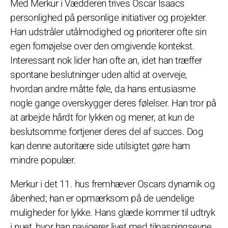
Med Merkur i Vædderen trives Oscar Isaacs
personlighed på personlige initiativer og projekter.
Han udstråler utålmodighed og prioriterer ofte sin
egen fornøjelse over den omgivende kontekst.
Interessant nok lider han ofte an, idet han træffer
spontane beslutninger uden altid at overveje,
hvordan andre måtte føle, da hans entusiasme
nogle gange overskygger deres følelser. Han tror på
at arbejde hårdt for lykken og mener, at kun de
beslutsomme fortjener deres del af succes. Dog
kan denne autoritære side utilsigtet gøre ham
mindre populær.
Merkur i det 11. hus fremhæver Oscars dynamik og
åbenhed; han er opmærksom på de uendelige
muligheder for lykke. Hans glæde kommer til udtryk
i nuet, hvor han navigerer livet med tilpasningsevne