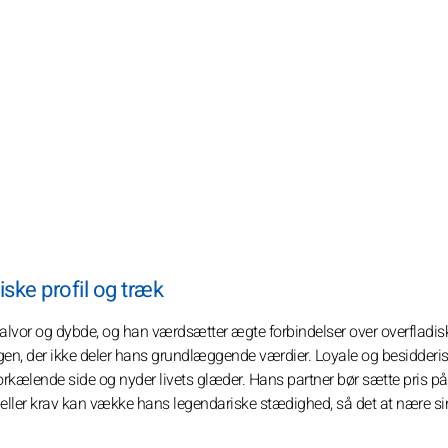
ske profil og træk
alvor og dybde, og han værdsætter ægte forbindelser over overfladis
, der ikke deler hans grundlæggende værdier. Loyale og besidderis
 forkælende side og nyder livets glæder. Hans partner bør sætte pris på
r eller krav kan vække hans legendariske stædighed, så det at nære si