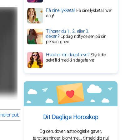
Få dine lykketal!
Få dine lykketal hver
dag!
Tilhører du 1., 2. eller 3.
dekan?
Opdag indflydelsen på din
personlighed
Hvad er din dagsfarve?
Styrk din
selvtillid med din dagsfarve
inerer publikum
Robert Pattinsons bemærkelsesværdige rejse i fil
Dit Daglige Horoskop
Og derudover: astrologiske gaver,
tarotlæsninger, biorytme... tilmeld dig nu!