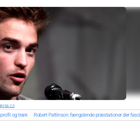
BY-SA 2.0
profil og træk
Robert Pattinson: fængslende præstationer der fasc