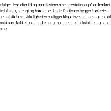
 følger Jord efter Ild og manifesterer sine præstationer på en konkre
materialistisk, strengt og hårdtarbejdende. Pattinson bygger konkrete st
ge opfattelse af virkeligheden muliggør kloge investeringer og rentabl
mstå som kold eller afsondret, nogle gange uden fleksibilitet og sans f
n se.