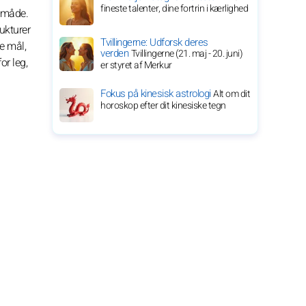
fineste talenter, dine fortrin i kærlighed
t måde.
rukturer
Tvillingerne: Udforsk deres
e mål,
verden
Tvillingerne (21. maj - 20. juni)
or leg,
er styret af Merkur
Fokus på kinesisk astrologi
Alt om dit
horoskop efter dit kinesiske tegn