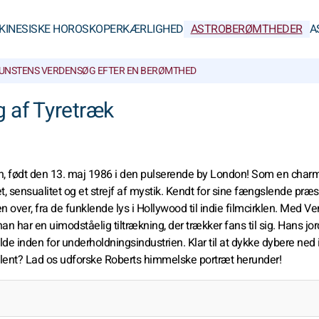
KINESISKE HOROSKOPER
KÆRLIGHED
ASTROBERØMTHEDER
A
UNSTENS VERDEN
SØG EFTER EN BERØMTHED
g af Tyretræk
son, født den 13. maj 1986 i den pulserende by London! Som en cha
tet, sensualitet og et strejf af mystik. Kendt for sine fængslende præs
en over, fra de funklende lys i Hollywood til indie filmcirklen. Med 
han har en uimodståelig tiltrækning, der trækker fans til sig. Hans j
ilde inden for underholdningsindustrien. Klar til at dykke dybere ned 
 talent? Lad os udforske Roberts himmelske portræt herunder!