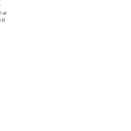
r
l at
til