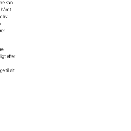
ere kan
 hårdt
 liv.
n
rer
re
igt efter
e til sit