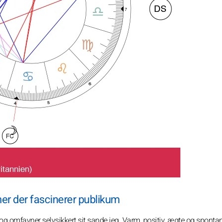
er der fascinerer publikum
t og omfavner selvsikkert sit sande jeg. Varm, positiv, ægte og sponta