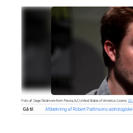
Foto af: Gage Skidmore from Peoria, AZ, United States of America | Licens:
CC 
Gå til
Afdækning af Robert Pattinsons astrologiske 