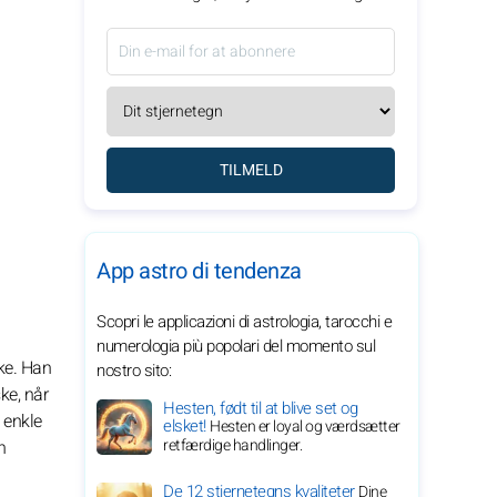
TILMELD
App astro di tendenza
Scopri le applicazioni di astrologia, tarocchi e
numerologia più popolari del momento sul
ke. Han
nostro sito:
ke, når
Hesten, født til at blive set og
 enkle
elsket!
Hesten er loyal og værdsætter
retfærdige handlinger.
n
De 12 stjernetegns kvaliteter
Dine