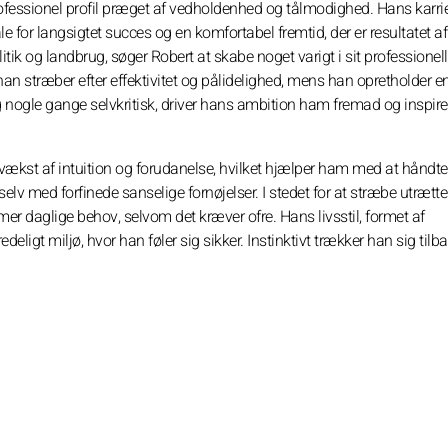
fessionel profil præget af vedholdenhed og tålmodighed. Hans karri
le for langsigtet succes og en komfortabel fremtid, der er resultatet af
litik og landbrug, søger Robert at skabe noget varigt i sit professionelle
n stræber efter effektivitet og pålidelighed, mens han opretholder e
g nogle gange selvkritisk, driver hans ambition ham fremad og inspire
vækst af intuition og forudanelse, hvilket hjælper ham med at håndte
 selv med forfinede sanselige fornøjelser. I stedet for at stræbe utrættel
er daglige behov, selvom det kræver ofre. Hans livsstil, formet af
ligt miljø, hvor han føler sig sikker. Instinktivt trækker han sig tilbag