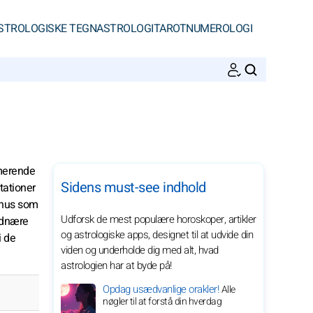
STROLOGISKE TEGN
ASTROLOGI
TAROT
NUMEROLOGI
SØGNINGER
rmerende
Sidens must-see indhold
tationer
Venus som
Udforsk de mest populære horoskoper, artikler
ordnære
og astrologiske apps, designet til at udvide din
i de
viden og underholde dig med alt, hvad
astrologien har at byde på!
Opdag usædvanlige orakler!
Alle
nøgler til at forstå din hverdag