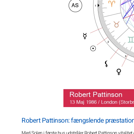
Robert Pattinson: fængslende præstation
Med Solen i første hus udstråler Robert Pattinson vitalite