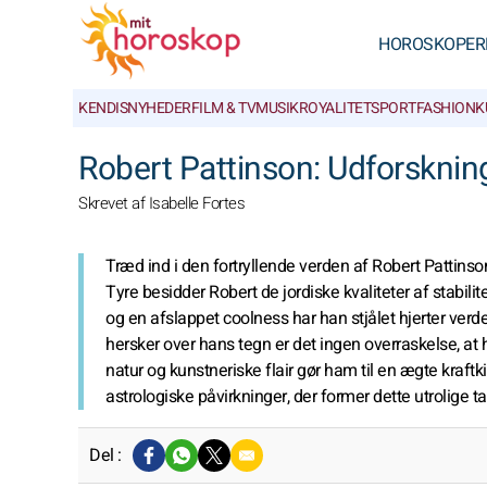
HOROSKOPER
KENDISNYHEDER
FILM & TV
MUSIK
ROYALITET
SPORT
FASHION
K
Robert Pattinson: Udforsknin
Skrevet af Isabelle Fortes
Træd ind i den fortryllende verden af Robert Pattin
Tyre besidder Robert de jordiske kvaliteter af stabili
og en afslappet coolness har han stjålet hjerter verd
hersker over hans tegn er det ingen overraskelse, at 
natur og kunstneriske flair gør ham til en ægte kraftk
astrologiske påvirkninger, der former dette utrolige
Del :