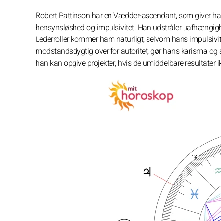
Robert Pattinson har en Vædder-ascendant, som giver ham
hensynsløshed og impulsivitet. Han udstråler uafhængighed
Lederroller kommer ham naturligt, selvom hans impulsivitet
modstandsdygtig over for autoritet, gør hans karisma og s
han kan opgive projekter, hvis de umiddelbare resultater ik