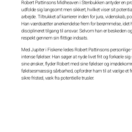
Robert Pattinsons Midheaven i Stenbukken antyder en pro
udfolde sig langsomt men sikkert, hvilket viser sit potentia
arbejde. Tiltrukket af karrierer inden for jura, videnskab, po
Han værdsætter anerkendelse frem for berømmelse, idet ha
disciplineret tilgang til ansvar. Selvom han er beskeden o
respekt gennem sin flittige indsats.
Med Jupiter i Fiskene ledes Robert Pattinsons personlige 
intense følelser. Han søger at nyde livet frit og forkæle sig
sine ønsker, flyder Robert med sine følelser og imødekomm
følelsesmæssig sårbarhed, opfordrer ham til at vælge et frede
sikre fristed, væk fra potentielle trusler.