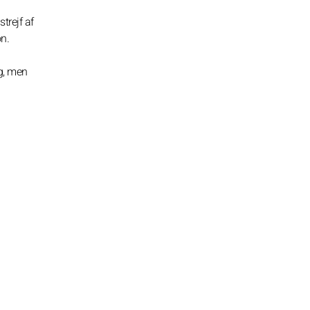
trejf af
n.
ag, men