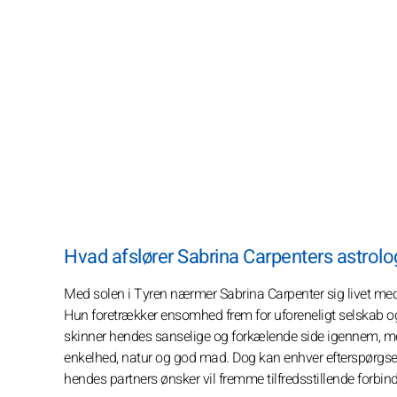
Hvad afslører Sabrina Carpenters astrolog
Med solen i Tyren nærmer Sabrina Carpenter sig livet med 
Hun foretrækker ensomhed frem for uforeneligt selskab og 
skinner hendes sanselige og forkælende side igennem, men
enkelhed, natur og god mad. Dog kan enhver efterspørgse
hendes partners ønsker vil fremme tilfredsstillende forbin