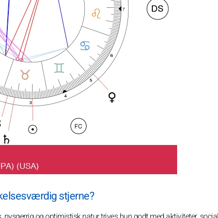
kelsesværdig stjerne?
, nysgerrig og optimistisk natur trives hun godt med aktiviteter, socia