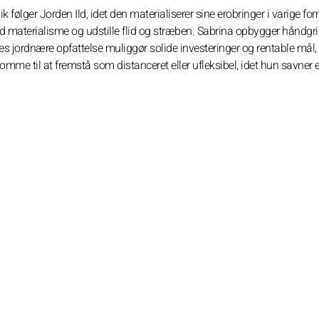
 følger Jorden Ild, idet den materialiserer sine erobringer i varige fo
od materialisme og udstille flid og stræben. Sabrina opbygger håndgri
des jordnære opfattelse muliggør solide investeringer og rentable mål, 
mme til at fremstå som distanceret eller ufleksibel, idet hun savner et