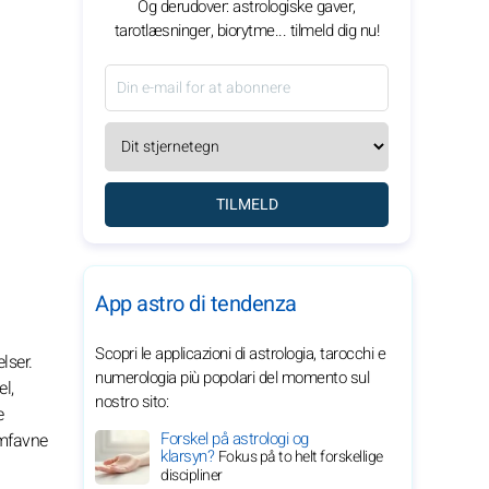
Og derudover: astrologiske gaver,
tarotlæsninger, biorytme... tilmeld dig nu!
TILMELD
App astro di tendenza
Scopri le applicazioni di astrologia, tarocchi e
lser.
numerologia più popolari del momento sul
l,
nostro sito:
e
Forskel på astrologi og
omfavne
klarsyn?
Fokus på to helt forskellige
discipliner