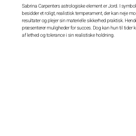
Sabrina Carpenters astrologiske element er Jord. I symbolik
besidder et roligt, realistisk temperament, der kan neje m
resultater og plejer sin materielle sikkerhed praktisk. Hen
præsenterer muligheder for succes. Dog kan hun til tider ko
af lethed og tolerance i sin realistiske holdning.