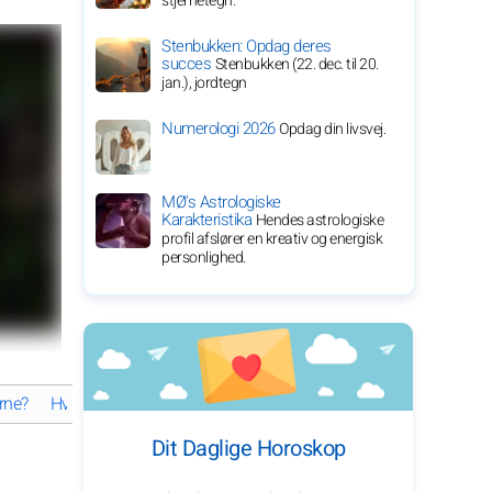
stjernetegn.
Stenbukken: Opdag deres
succes
Stenbukken (22. dec. til 20.
jan.), jordtegn
Numerologi 2026
Opdag din livsvej.
MØ's Astrologiske
Karakteristika
Hendes astrologiske
profil afslører en kreativ og energisk
personlighed.
rne?
Hvordan har Sabrina Carpenter formet sin utrolige karriere?
Dit Daglige Horoskop