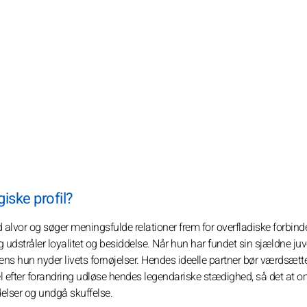
iske profil?
alvor og søger meningsfulde relationer frem for overfladiske forbinde
udstråler loyalitet og besiddelse. Når hun har fundet sin sjældne juve
s hun nyder livets fornøjelser. Hendes ideelle partner bør værdsætt
l efter forandring udløse hendes legendariske stædighed, så det at 
delser og undgå skuffelse.