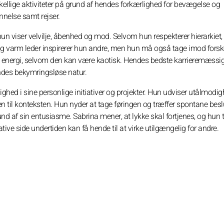
forskellige aktiviteter på grund af hendes forkærlighed for bevægelse og
annelse samt rejser.
t hun viser velvilje, åbenhed og mod. Selvom hun respekterer hierarkiet
g varm leder inspirerer hun andre, men hun må også tage imod forske
ge energi, selvom den kan være kaotisk. Hendes bedste karrieremæssig
ndes bekymringsløse natur.
ghed i sine personlige initiativer og projekter. Hun udviser utålmodi
n til konteksten. Hun nyder at tage føringen og træffer spontane besl
nd af sin entusiasme. Sabrina mener, at lykke skal fortjenes, og hun t
ve side undertiden kan få hende til at virke utilgængelig for andre.