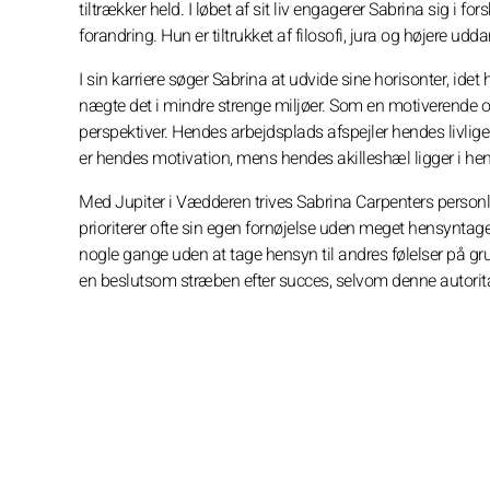
tiltrækker held. I løbet af sit liv engagerer Sabrina sig i 
forandring. Hun er tiltrukket af filosofi, jura og højere udd
I sin karriere søger Sabrina at udvide sine horisonter, ide
nægte det i mindre strenge miljøer. Som en motiverende o
perspektiver. Hendes arbejdsplads afspejler hendes livli
er hendes motivation, mens hendes akilleshæl ligger i he
Med Jupiter i Vædderen trives Sabrina Carpenters personli
prioriterer ofte sin egen fornøjelse uden meget hensyntage
nogle gange uden at tage hensyn til andres følelser på gru
en beslutsom stræben efter succes, selvom denne autoritati