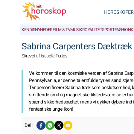
HOROSKOPER
KENDISNYHEDER
FILM & TV
MUSIK
ROYALITET
SPORT
FASHION
K
Sabrina Carpenters Dæktræk o
Skrevet af Isabelle Fortes
Velkommen til den kosmiske verden af Sabrina Carpe
Pennsylvania, er denne talentfulde tyr en sand stjern
Tyr personificerer Sabrina træk som beslutsomhed, k
smittende smil og magnetiske tilstedeværelse er hun
spænd sikkerhedsbæltet, mens vi dykker dybere ind i 
fantastiske unge ikon!
Del :