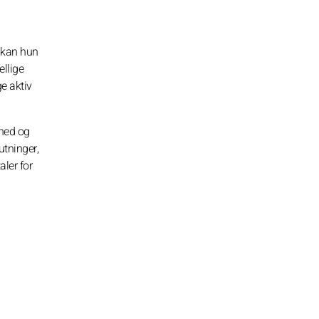
, kan hun
llige
e aktiv
ghed og
utninger,
aler for