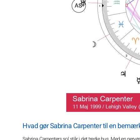
Hvad gør Sabrina Carpenter til en bemær
Sabrina Carpenters sol står i det tredje hus. Med en nervøs