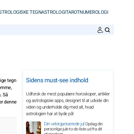
STROLOGISKE TEGN
ASTROLOGI
TAROT
NUMEROLOGI
SØGNINGER
Sidens must-see indhold
lige tegn
temme,
Udforsk de mest populære horoskoper, artikler
. Så
og astrologiske apps, designet til at udvide din
mer denne
viden og underholde dig med alt, hvad
astrologien har at byde på!
Din velorganiserede jul
Opdag din
personlige jule-to-do-liste ud fra dit