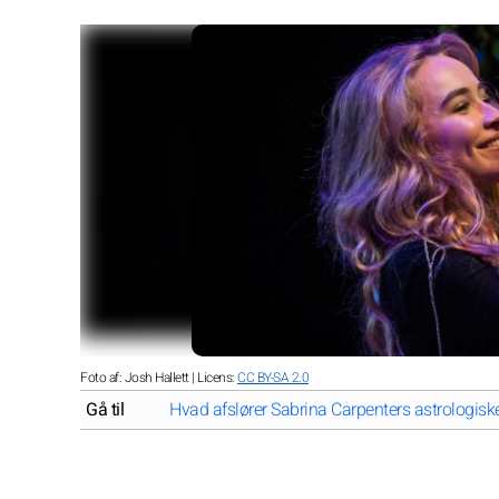
Foto af: Josh Hallett | Licens:
CC BY-SA 2.0
Gå til
Hvad afslører Sabrina Carpenters astrologiske