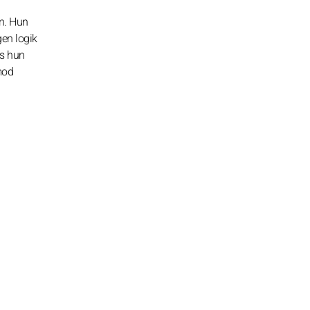
n. Hun
gen logik
ns hun
mod