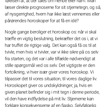
følelsen af, at der tales om hende eller ham. Man
læser direkte prognoserne for sit stjernetegn, og så,
af nysgerrighed, hvem har ikke læst vennernes eller
pårørendes horoskoper for at få en idé?
Nogle gange beroliger et horoskop os: når vi skal
træffe en vigtig beslutning, bekræfter det os i, at vi
har truffet de rigtige valg. Det kan også få os til at
tvivle, men hvis vi tvivler, var vi ikke sikre på os selv
fra starten, og det var i alle tilfælde nødvendigt at
stille spørgsmål ved os selv. Det vigtigste er den
fortolkning, vi hver især giver vores horoskop. Vi
tilpasser det til vores situation, til vores daglige liv.
Horoskopet giver os undskyldninger; ja, hvis en
given planet befinder sig i mit tegn i denne periode,
vil den have indflydelse på mit liv. Stjernerne kan
forklare konsekvenserne af en fiasko. Selvfølgelig