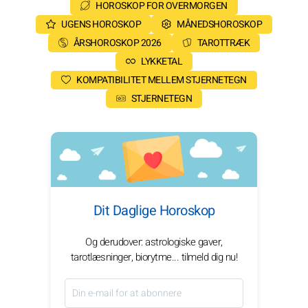
HOROSKOP FOR OVERMORGEN
UGENS HOROSKOP
MÅNEDSHOROSKOP
ÅRSHOROSKOP 2026
TAROTTRÆK
LYKKETAL
KOMPATIBILITET MELLEM STJERNETEGN
STJERNETEGN
Dit Daglige Horoskop
Og derudover: astrologiske gaver,
tarotlæsninger, biorytme... tilmeld dig nu!