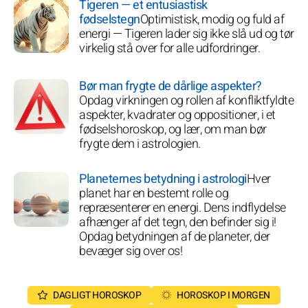
Tigeren — et entusiastisk
fødselstegn
Optimistisk, modig og fuld af
energi — Tigeren lader sig ikke slå ud og tør
virkelig stå over for alle udfordringer.
Bør man frygte de dårlige aspekter?
Opdag virkningen og rollen af konfliktfyldte
aspekter, kvadrater og oppositioner, i et
fødselshoroskop, og lær, om man bør
frygte dem i astrologien.
Planeternes betydning i astrologi
Hver
planet har en bestemt rolle og
repræsenterer en energi. Dens indflydelse
afhænger af det tegn, den befinder sig i!
Opdag betydningen af de planeter, der
bevæger sig over os!
DAGLIGT HOROSKOP
HOROSKOP I MORGEN