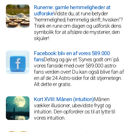
Runerne: gamle hemmeligheder at
udforske
Vidste du, at rune betyder
"hemmelighed, hemmelig skrift, hvisken"?
Træk en rune om dagen og udforsk dens
symbolik for at afsløre de mysterier, den
skjuler!
Facebook: bliv en af vores 589.000
fans
Deltag og giv et 'Synes godt om' på
vores fanside med over 589.000 astro-
fans verden over! Du kan også blive fan af
en af de 24 Astro-sider for dit stjernetegn.
Alt dette er gratis.
Kort XVIII: Månen (intuition)
Månen
vækker illusioner, ubevidste frygt og
intuition. Den opfordrer os til at lytte til
vores intuition.