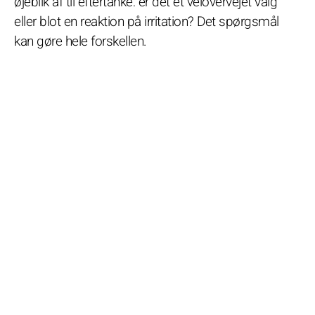
øjeblik af til eftertanke: er det et velovervejet valg
eller blot en reaktion på irritation? Det spørgsmål
kan gøre hele forskellen.