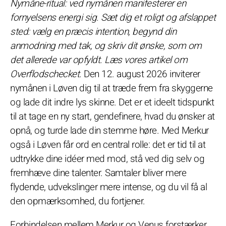
Nymåne-ritual: ved nymånen manifesterer en
fornyelsens energi sig. Sæt dig et roligt og afslappet
sted: vælg en præcis intention, begynd din
anmodning med tak, og skriv dit ønske, som om
det allerede var opfyldt. Læs vores artikel om
Overflodschecket.
Den 12. august 2026 inviterer
nymånen i Løven dig til at træde frem fra skyggerne
og lade dit indre lys skinne. Det er et ideelt tidspunkt
til at tage en ny start, gendefinere, hvad du ønsker at
opnå, og turde lade din stemme høre. Med Merkur
også i Løven får ord en central rolle: det er tid til at
udtrykke dine idéer med mod, stå ved dig selv og
fremhæve dine talenter. Samtaler bliver mere
flydende, udvekslinger mere intense, og du vil få al
den opmærksomhed, du fortjener.
Forbindelsen mellem Merkur og Venus forstærker