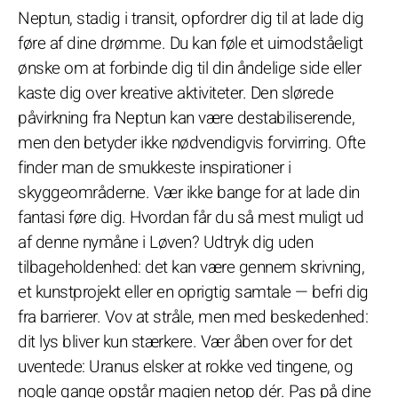
Neptun, stadig i transit, opfordrer dig til at lade dig
føre af dine drømme. Du kan føle et uimodståeligt
ønske om at forbinde dig til din åndelige side eller
kaste dig over kreative aktiviteter. Den slørede
påvirkning fra Neptun kan være destabiliserende,
men den betyder ikke nødvendigvis forvirring. Ofte
finder man de smukkeste inspirationer i
skyggeområderne. Vær ikke bange for at lade din
fantasi føre dig. Hvordan får du så mest muligt ud
af denne nymåne i Løven? Udtryk dig uden
tilbageholdenhed: det kan være gennem skrivning,
et kunstprojekt eller en oprigtig samtale — befri dig
fra barrierer. Vov at stråle, men med beskedenhed:
dit lys bliver kun stærkere. Vær åben over for det
uventede: Uranus elsker at rokke ved tingene, og
nogle gange opstår magien netop dér. Pas på dine