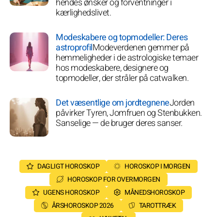
hendes ønsker og forventninger i
kærlighedslivet.
Modeskabere og topmodeller: Deres
astroprofil
Modeverdenen gemmer på
hemmeligheder i de astrologiske temaer
hos modeskabere, designere og
topmodeller, der stråler på catwalken.
Det væsentlige om jordtegnene
Jorden
påvirker Tyren, Jomfruen og Stenbukken.
Sanselige — de bruger deres sanser.
DAGLIGT HOROSKOP
HOROSKOP I MORGEN
HOROSKOP FOR OVERMORGEN
UGENS HOROSKOP
MÅNEDSHOROSKOP
ÅRSHOROSKOP 2026
TAROTTRÆK