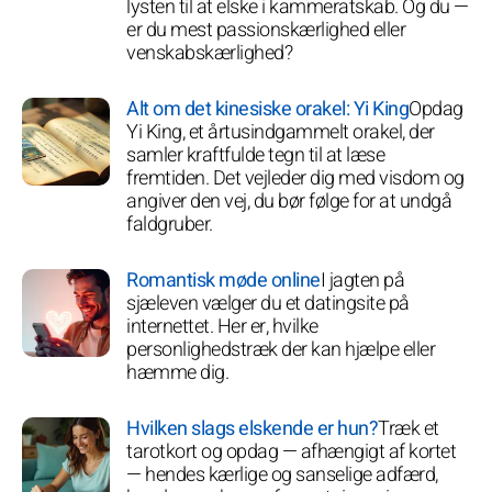
lysten til at elske i kammeratskab. Og du —
er du mest passionskærlighed eller
venskabskærlighed?
Alt om det kinesiske orakel: Yi King
Opdag
Yi King, et årtusindgammelt orakel, der
samler kraftfulde tegn til at læse
fremtiden. Det vejleder dig med visdom og
angiver den vej, du bør følge for at undgå
faldgruber.
Romantisk møde online
I jagten på
sjæleven vælger du et datingsite på
internettet. Her er, hvilke
personlighedstræk der kan hjælpe eller
hæmme dig.
Hvilken slags elskende er hun?
Træk et
tarotkort og opdag — afhængigt af kortet
— hendes kærlige og sanselige adfærd,