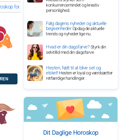
konkurrencemindet og kreativ
oroskop for torsdag 6. august 2026
Krebsen: Horoskop for torsdag 
personlighed.
Følg dagens nyheder og aktuelle
begivenheder
Opdag de aktuelle
trends og nyheder lige nu.
Hvad er din dagsfarve?
Styrk din
selvtillid med din dagsfarve
Hesten, født til at blive set og
elsket!
Hesten er loyal og værdsætter
retfærdige handlinger.
Dit Daglige Horoskop