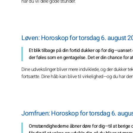
når du vil dele gode stunder.
Løven: Horoskop for torsdag 6. august 2
Et blik tilbage på din fortid dukker op for dig—uanset 
der føles som en gentagelse. Det er din chance for 
Dine udvekslinger bliver mere indviklede, og der dukker te
fortsætte. Dine håb kan blive til virkelighed—og du har den
Jomfruen: Horoskop for torsdag 6. augu
Omstændighederne åbner døre for dig—til at berige di