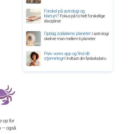
Forskel på astrologi og
klarsyn?
Fokus på to helt forskellige
discipliner
Opdag zodiakens planeter
I astrologi
skelner man mellem ti planeter
Prøv vores app og find dit
stjernetegn!
Indtast din fødselsdato.
e op for
op — også