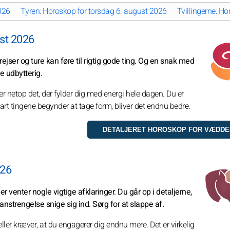
026
Tyren: Horoskop for torsdag 6. august 2026
Tvillingerne: H
st 2026
 rejser og ture kan føre til rigtig gode ting. Og en snak med
e udbytterig.
er netop det, der fylder dig med energi hele dagen. Du er
 snart tingene begynder at tage form, bliver det endnu bedre.
026
er venter nogle vigtige afklaringer. Du går op i detaljerne,
anstrengelse snige sig ind. Sørg for at slappe af.
ller kræver, at du engagerer dig endnu mere. Det er virkelig