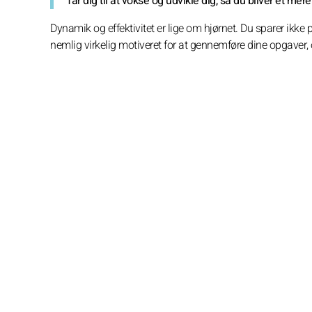
får dig til at vokse og udvikle dig, så du bliver et m
Dynamik og effektivitet er lige om hjørnet. Du sparer ikke på
nemlig virkelig motiveret for at gennemføre dine opgaver, o