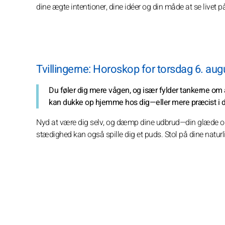
dine ægte intentioner, dine idéer og din måde at se livet 
Tvillingerne: Horoskop for torsdag 6. au
Du føler dig mere vågen, og især fylder tankerne om
kan dukke op hjemme hos dig—eller mere præcist i di
Nyd at være dig selv, og dæmp dine udbrud—din glæde og 
stædighed kan også spille dig et puds. Stol på dine naturlig