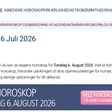
R
KINESISKE HOROSKOPER
KÆRLIGHED
ASTROBERØMTHEDER
A
RSHOROSKOP 2026
BEREGNING AF ASCENDANT
MÅNEHOROSKOP
BLOG O
6 Juli 2026
men du kan se dagens horoskop for
Torsdag 6. August 2026
. Ved at for
ge horoskop, herunder udviklingen af dine stjernevurderinger for humør,
og særlige oplysninger for dit dekanat.