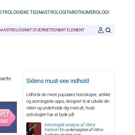
STROLOGISKE TEGN
ASTROLOGI
TAROT
NUMEROLOGI
M ASTROLOGI
MIT STJERNETEGN
MIT ELEMENT
SØGNINGER
tsætte
Sidens must-see indhold
Udforsk de mest populære horoskoper, artikler
og astrologiske apps, designet til at udvide din
viden og underholde dig med alt, hvad
astrologien har at byde på!
Astrologisk analyse af Viktor
Axelsen
En undersøgelse af Viktor
Axelsens styrker som