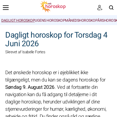
DAGLIGT HOROSKOP
UGENS HOROSKOP
MÅNEDSHOROSKOP
ÅRSHOROSK
SØGNINGER
Dagligt horoskop for Torsdag 4
Juni 2026
Skrevet af Isabelle Fortes
Det ønskede horoskop er i øjeblikket ikke
tilgængeligt, men du kan se dagens horoskop for
Søndag 9. August 2026
. Ved at fortsætte din
navigation kan du få adgang til detaljerne i dit
daglige horoskop, herunder udviklingen af dine
stjernevurderinger for humør, kærlighed, økonomi,
arbejde og fritid. Du finder også råd og særlige