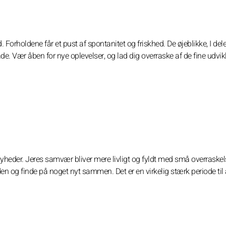
holdene får et pust af spontanitet og friskhed. De øjeblikke, I deler
. Vær åben for nye oplevelser, og lad dig overraske af de fine udvikl
e nyheder. Jeres samvær bliver mere livligt og fyldt med små overraskels
n og finde på noget nyt sammen. Det er en virkelig stærk periode til 