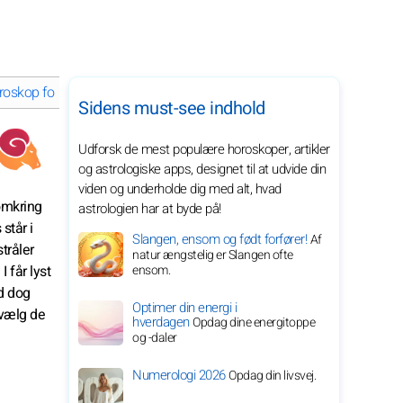
oskop for Juli 2029 for dit stjernetegn
Sidens must-see indhold
Udforsk de mest populære horoskoper, artikler
og astrologiske apps, designet til at udvide din
viden og underholde dig med alt, hvad
 omkring
astrologien har at byde på!
står i
Slangen, ensom og født forfører!
Af
tråler
natur ængstelig er Slangen ofte
I får lyst
ensom.
ld dog
Optimer din energi i
 vælg de
hverdagen
Opdag dine energitoppe
og -daler
Numerologi 2026
Opdag din livsvej.