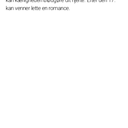
kan kærligheden blødgøre dit hjerte. Efter den 17.
kan venner lette en romance.