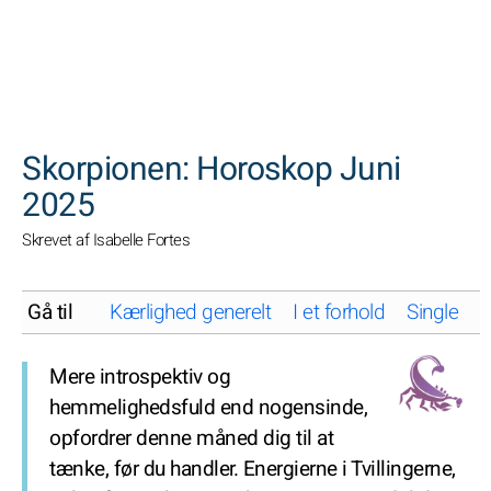
SØGNINGER
Skorpionen: Horoskop Juni
2025
Skrevet af Isabelle Fortes
Gå til
Kærlighed generelt
I et forhold
Single
K
Mere introspektiv og
hemmelighedsfuld end nogensinde,
opfordrer denne måned dig til at
tænke, før du handler. Energierne i Tvillingerne,