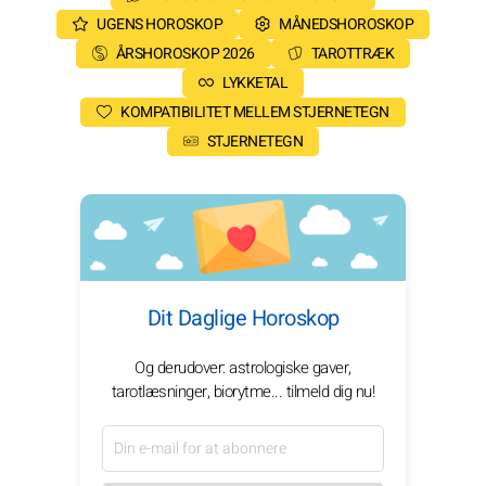
UGENS HOROSKOP
MÅNEDSHOROSKOP
ÅRSHOROSKOP 2026
TAROTTRÆK
LYKKETAL
KOMPATIBILITET MELLEM STJERNETEGN
STJERNETEGN
Dit Daglige Horoskop
Og derudover: astrologiske gaver,
tarotlæsninger, biorytme... tilmeld dig nu!