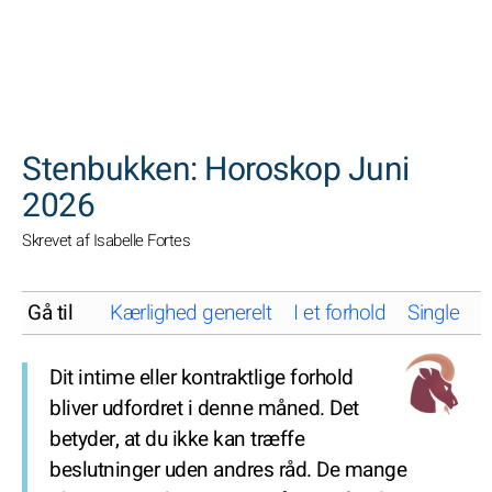
SØGNINGER
Stenbukken: Horoskop Juni
2026
Skrevet af Isabelle Fortes
Gå til
Kærlighed generelt
I et forhold
Single
K
Dit intime eller kontraktlige forhold
bliver udfordret i denne måned. Det
betyder, at du ikke kan træffe
beslutninger uden andres råd. De mange