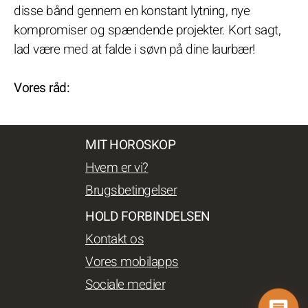
disse bånd gennem en konstant lytning, nye
kompromiser og spændende projekter. Kort sagt,
lad være med at falde i søvn på dine laurbær!
Vores råd:
MIT HOROSKOP
Hvem er vi?
Brugsbetingelser
HOLD FORBINDELSEN
Kontakt os
Vores mobilapps
Sociale medier