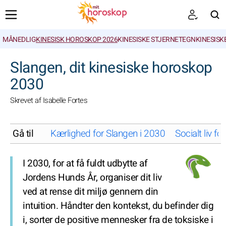
MÅNEDLIG
KINESISK HOROSKOP 2026
KINESISKE STJERNETEGN
KINESISK
SØGNINGER
Slangen, dit kinesiske horoskop
2030
Skrevet af Isabelle Fortes
Gå til
Kærlighed for Slangen i 2030
Socialt liv f
I 2030, for at få fuldt udbytte af
Jordens Hunds År, organiser dit liv
ved at rense dit miljø gennem din
intuition. Håndter den kontekst, du befinder dig
i, sorter de positive mennesker fra de toksiske i