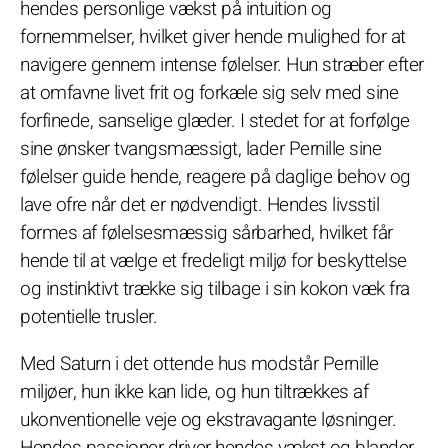
hendes personlige vækst på intuition og
fornemmelser, hvilket giver hende mulighed for at
navigere gennem intense følelser. Hun stræber efter
at omfavne livet frit og forkæle sig selv med sine
forfinede, sanselige glæder. I stedet for at forfølge
sine ønsker tvangsmæssigt, lader Pernille sine
følelser guide hende, reagere på daglige behov og
lave ofre når det er nødvendigt. Hendes livsstil
formes af følelsesmæssig sårbarhed, hvilket får
hende til at vælge et fredeligt miljø for beskyttelse
og instinktivt trække sig tilbage i sin kokon væk fra
potentielle trusler.
Med Saturn i det ottende hus modstår Pernille
miljøer, hun ikke kan lide, og hun tiltrækkes af
ukonventionelle veje og ekstravagante løsninger.
Hendes passioner driver hendes vækst og blander