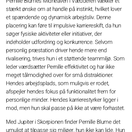
Pernille Blumes Midheaven i Vædderen vækker et
stærkt ønske om at handle på instinkt, hvilket lover
et spændende og dynamisk arbejdsliv. Denne
placering kan føre til impulsive karriereskift, da hun
søger fysiske aktiviteter eller initiativer, der
indeholder udfordring og konkurrence. Selvom
personlig præstation driver hende mere end
rivalisering, trives hun i et støttende teammiljø. Som
leder værdsætter Pernille effektivitet og har ikke
meget tålmodighed over for små distraktioner.
Hendes arbejdsplads, som muligvis er rodet,
afspejler hendes fokus på funktionalitet frem for
personlige minder. Hendes karrierestyrker ligger i
mod, men hun skal passe på ikke at være forhastet.
Med Jupiter i Skorpionen finder Pernille Blume det
umuligt at tilpasse sig miljøer, hun ikke kan lide. Hun