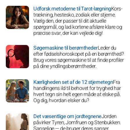
Udforsk metoderne til Tarot-lægning
Kors-
trækning, hestesko, zodiak eller stjerne.
Vælg den, der passer til dit aktuelle
spørgsmål, og lad kortene afsløre klare og
præcise svar, der kan vejlede dig!
Søgemaskine til berømtheder
Leder du
efter fødselshoroskopet på en berømthed?
Brug vores søgemaskine til at finde profiler
på dine yndlingsberømtheder.
Kærligheden set af de 12 stjernetegn
Fra
handlingens ild til behovet for tryghed har
hvert tegn sin helt egen måde at elske på.
Og dig, hvordan elsker du?
Det væsentlige om jordtegnene
Jorden
påvirker Tyren, Jomfruen og Stenbukken.
Sanselige — de bruger deres sanser.