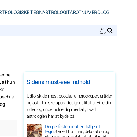
STROLOGISKE TEGN
ASTROLOGI
TAROT
NUMEROLOGI
SØGNINGER
 denne
Sidens must-see indhold
, at hun
ske
Udforsk de mest populære horoskoper, artikler
oechiis
og astrologiske apps, designet til at udvide din
 og
viden og underholde dig med alt, hvad
astrologien har at byde på!
Din perfekte juleaften ifølge dit
tegn
Styrke til jul: mad, dekoration og
stemning — en vellykket jul ifølge dit