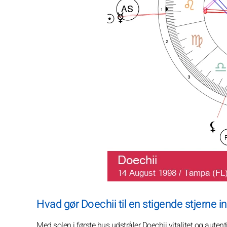
Hvad gør Doechii til en stigende stjerne 
Med solen i første hus udstråler Doechii vitalitet og auten