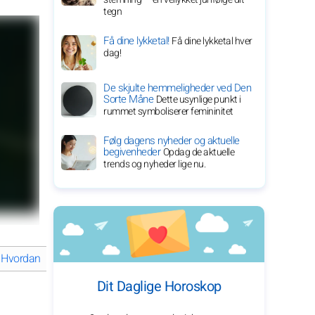
tegn
Få dine lykketal!
Få dine lykketal hver
dag!
De skjulte hemmeligheder ved Den
Sorte Måne
Dette usynlige punkt i
rummet symboliserer femininitet
Følg dagens nyheder og aktuelle
begivenheder
Opdag de aktuelle
trends og nyheder lige nu.
Hvordan har Doechii transformeret sin musikkarriere?
Doechii's in
Dit Daglige Horoskop