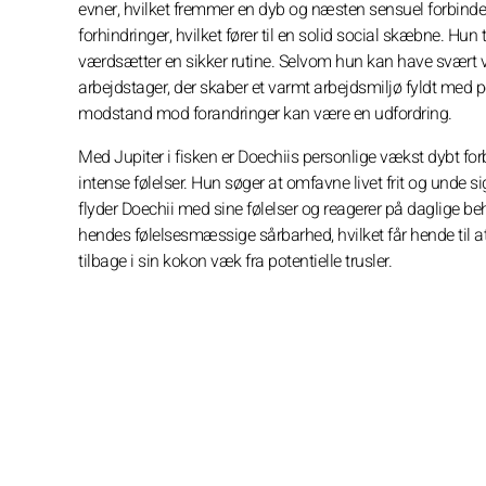
evner, hvilket fremmer en dyb og næsten sensuel forbinde
forhindringer, hvilket fører til en solid social skæbne. Hun 
værdsætter en sikker rutine. Selvom hun kan have svært v
arbejdstager, der skaber et varmt arbejdsmiljø fyldt med
modstand mod forandringer kan være en udfordring.
Med Jupiter i fisken er Doechiis personlige vækst dybt f
intense følelser. Hun søger at omfavne livet frit og unde sig
flyder Doechii med sine følelser og reagerer på daglige be
hendes følelsesmæssige sårbarhed, hvilket får hende til at v
tilbage i sin kokon væk fra potentielle trusler.