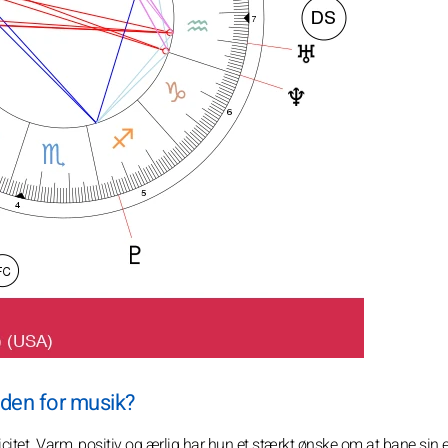
inden for musik?
ticitet. Varm, positiv og ærlig har hun et stærkt ønske om at bane sin 