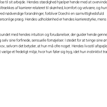
lse til sit arbejde. Hendes stædighed hjælper hende med at overvind
tiltrækkes af karrierer relateret til skønhed, komfort og velvære, og hun
ed nødvendige forandringer, forbliver Doechii en samvittighedsfuld
 personlige præg. Hendes udholdenhed er hendes karrierestyrke, men
orbundet med hendes intuition og forudanelser, der guider hende gen
 selv sine forfinede, sensuelle fornøjelser. I stedet for at tvinge sine ø
hov, selvom det betyder, at hun må ofre noget. Hendes livsstil afspejle
ælge et fredeligt miljø, hvor hun føler sig tryg, idet hun instinktivt tr