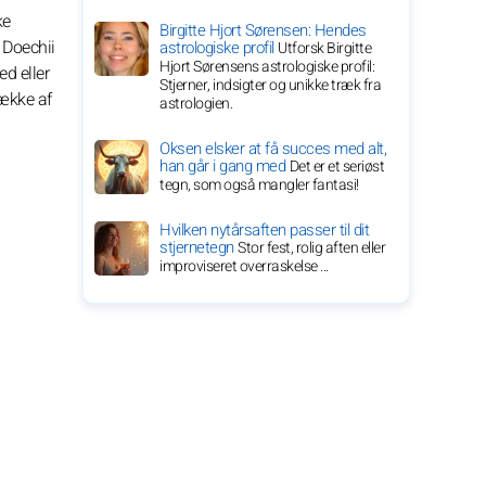
ke
Birgitte Hjort Sørensen: Hendes
 Doechii
astrologiske profil
Utforsk Birgitte
Hjort Sørensens astrologiske profil:
d eller
Stjerner, indsigter og unikke træk fra
dække af
astrologien.
Oksen elsker at få succes med alt,
han går i gang med
Det er et seriøst
tegn, som også mangler fantasi!
Hvilken nytårsaften passer til dit
stjernetegn
Stor fest, rolig aften eller
improviseret overraskelse ...