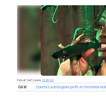
Foto af: CwE | Licens:
CC BY 3.0
Gå til
Doechii's astrologiske profil: en himmelsk kra