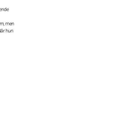
lende
som, men
Når hun