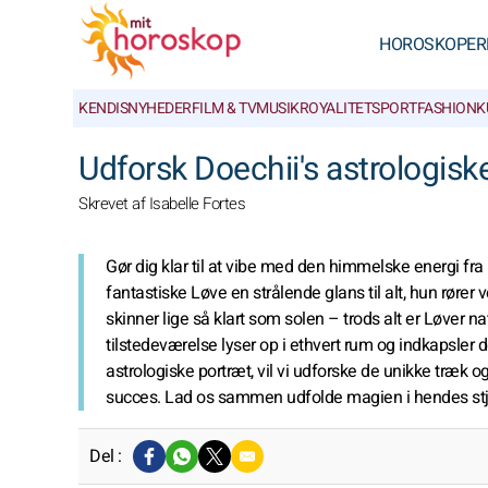
HOROSKOPER
KENDISNYHEDER
FILM & TV
MUSIK
ROYALITET
SPORT
FASHION
K
Udforsk Doechii's astrologisk
Skrevet af Isabelle Fortes
Gør dig klar til at vibe med den himmelske energi fra
fantastiske Løve en strålende glans til alt, hun rører v
skinner lige så klart som solen – trods alt er Løver
tilstedeværelse lyser op i ethvert rum og indkapsler 
astrologiske portræt, vil vi udforske de unikke træk 
succes. Lad os sammen udfolde magien i hendes s
Del :