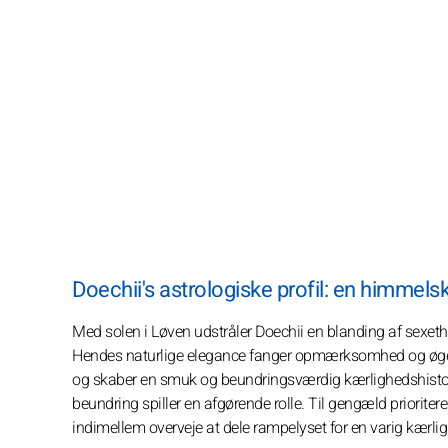
Doechii's astrologiske profil: en himmels
Med solen i Løven udstråler Doechii en blanding af sexet
Hendes naturlige elegance fanger opmærksomhed og øger he
og skaber en smuk og beundringsværdig kærlighedshistorie
beundring spiller en afgørende rolle. Til gengæld priorite
indimellem overveje at dele rampelyset for en varig kærli