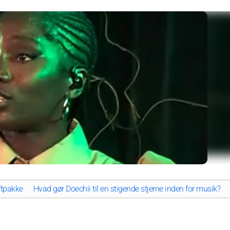
ftpakke
Hvad gør Doechii til en stigende stjerne inden for musik?