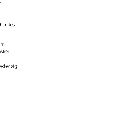
e
s hendes
nem
nsker,
r
ækker sig