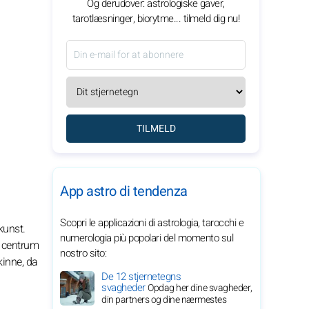
Og derudover: astrologiske gaver,
tarotlæsninger, biorytme... tilmeld dig nu!
TILMELD
App astro di tendenza
Scopri le applicazioni di astrologia, tarocchi e
kunst.
numerologia più popolari del momento sul
i centrum
nostro sito:
kinne, da
De 12 stjernetegns
svagheder
Opdag her dine svagheder,
din partners og dine nærmestes