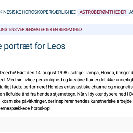
KINESISKE HOROSKOPER
KÆRLIGHED
ASTROBERØMTHEDER
A
UNSTENS VERDEN
SØG EFTER EN BERØMTHED
e portræt for Leos
 Doechii! Født den 14. august 1998 i solrige Tampa, Florida, bringer
ed. Med sin livlige personlighed og kreative flair er det ikke underligt
 naturligt fødte performere! Hendes entusiastiske charme og magneti
den ildfulde ånd fra hendes stjernetegn. Når vi dykker dybere ned i D
og kosmiske påvirkninger, der inspirerer hendes kunstneriske arbejde
tjernespækkede horoskop!