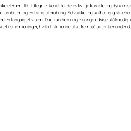
ke element Ild. Ildtegn er kendt for deres livlige karakter og dynamis
ambition og en trang til erobring. Selvsikker og uafhængig stræber
d en langsigtet vision. Dog kan hun nogle gange udvise utålmodighe
t i sine meninger, hvilket får hende til at fremstå autoritær under 