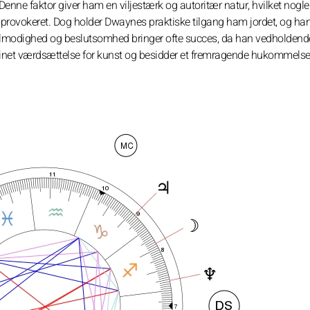
Denne faktor giver ham en viljestærk og autoritær natur, hvilket nogl
er provokeret. Dog holder Dwaynes praktiske tilgang ham jordet, og ha
ålmodighed og beslutsomhed bringer ofte succes, da han vedholdend
forfinet værdsættelse for kunst og besidder et fremragende hukommels