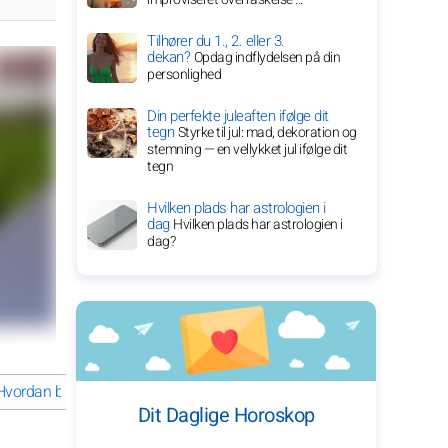
Tilhører du 1., 2. eller 3.
dekan?
Opdag indflydelsen på din
personlighed
Din perfekte juleaften ifølge dit
tegn
Styrke til jul: mad, dekoration og
stemning — en vellykket jul ifølge dit
tegn
Hvilken plads har astrologien i
dag
Hvilken plads har astrologien i
dag?
Hvordan blev Dwayne Johnson en succesfuld ikon?
Dwayne Johnso
Dit Daglige Horoskop