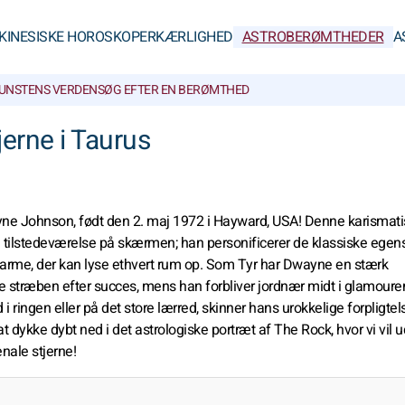
KINESISKE HOROSKOPER
KÆRLIGHED
ASTROBERØMTHEDER
A
UNSTENS VERDEN
SØG EFTER EN BERØMTHED
erne i Taurus
e Johnson, født den 2. maj 1972 i Hayward, USA! Denne karismati
de tilstedeværelse på skærmen; han personificerer de klassiske ege
 charme, der kan lyse ethvert rum op. Som Tyr har Dwayne en stærk
ede stræben efter succes, mens han forbliver jordnær midt i glamoure
i ringen eller på det store lærred, skinner hans urokkelige forpligtel
 at dykke dybt ned i det astrologiske portræt af The Rock, hvor vi vil 
ale stjerne!