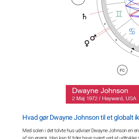
Hvad gør Dwayne Johnson til et globalt i
Med solen i det tolvte hus udviser Dwayne Johnson en ens
af sin energi. Han kan til tider have svært ved at udtrykk