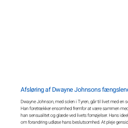
Afsløring af Dwayne Johnsons fængslende
Dwayne Johnson, med solen i Tyren, går til livet med en se
Han foretrækker ensomhed fremfor at være sammen med noge
han sensualitet og glæde ved livets fornøjelser. Hans ide
om forandring udløse hans beslutsomhed. At pleje gensidige