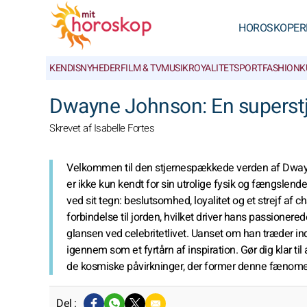
HOROSKOPER
KENDISNYHEDER
FILM & TV
MUSIK
ROYALITET
SPORT
FASHION
K
Dwayne Johnson: En superstj
Skrevet af Isabelle Fortes
Velkommen til den stjernespækkede verden af Dwayn
er ikke kun kendt for sin utrolige fysik og fængslen
ved sit tegn: beslutsomhed, loyalitet og et strejf af
forbindelse til jorden, hvilket driver hans passioner
glansen ved celebritetlivet. Uanset om han træder ind 
igennem som et fyrtårn af inspiration. Gør dig klar til
de kosmiske påvirkninger, der former denne fænomen
Del :