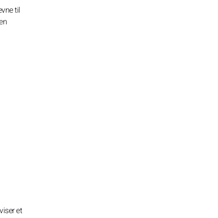
vne til
 en
iser et