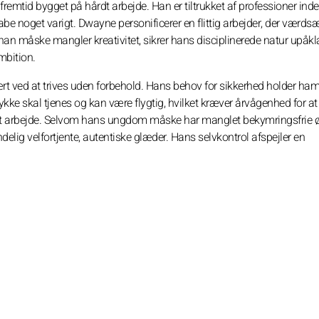
remtid bygget på hårdt arbejde. Han er tiltrukket af professioner inde
abe noget varigt. Dwayne personificerer en flittig arbejder, der værdsæ
an måske mangler kreativitet, sikrer hans disciplinerede natur upåkl
mbition.
ved at trives uden forbehold. Hans behov for sikkerhed holder ham
ykke skal tjenes og kan være flygtig, hvilket kræver årvågenhed for at
t arbejde. Selvom hans ungdom måske har manglet bekymringsfrie øj
endelig velfortjente, autentiske glæder. Hans selvkontrol afspejler en