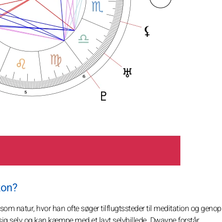
kon?
om natur, hvor han ofte søger tilflugtssteder til meditation og geno
e sig selv og kan kæmpe med et lavt selvbillede. Dwayne forstår