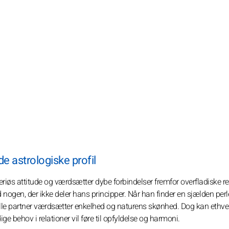
 astrologiske profil
riøs attitude og værdsætter dybe forbindelser fremfor overfladiske rel
n, der ikke deler hans principper. Når han finder en sjælden perle
elle partner værdsætter enkelhed og naturens skønhed. Dog kan ethver
 behov i relationer vil føre til opfyldelse og harmoni.