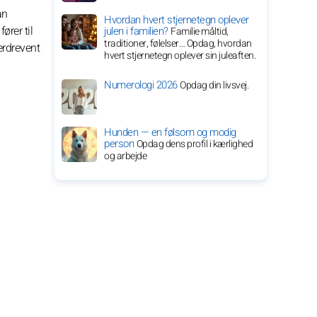
an
Hvordan hvert stjernetegn oplever
ører til
julen i familien?
Familie måltid,
traditioner, følelser… Opdag, hvordan
erdrevent
hvert stjernetegn oplever sin juleaften.
Numerologi 2026
Opdag din livsvej.
Hunden — en følsom og modig
person
Opdag dens profil i kærlighed
og arbejde