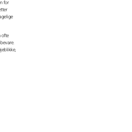
n for
tter
agelige
 ofte
 bevare.
eblikke,