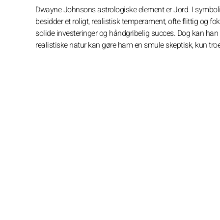
Dwayne Johnsons astrologiske element er Jord. I symbolik 
besidder et roligt, realistisk temperament, ofte flittig og f
solide investeringer og håndgribelig succes. Dog kan han f
realistiske natur kan gøre ham en smule skeptisk, kun troe