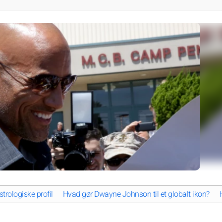
rologiske profil
Hvad gør Dwayne Johnson til et globalt ikon?