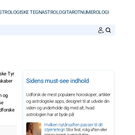
STROLOGISKE TEGN
ASTROLOGI
TAROT
NUMEROLOGI
SØGNINGER
ske Tyr
Sidens must-see indhold
nskaber
Udforsk de mest populære horoskoper, artikler
n og
og astrologiske apps, designet til at udvide din
se
viden og underholde dig med alt, hvad
udforske
astrologien har at byde på!
Hvilken nytårsaften passer til dit
stjernetegn
Stor fest, rolig aften eller
improviseret overraskelse ...