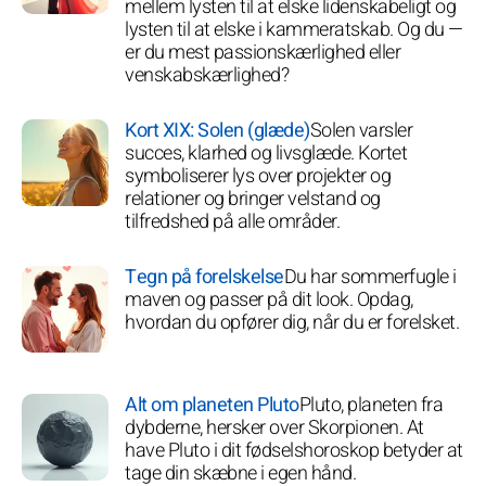
mellem lysten til at elske lidenskabeligt og
lysten til at elske i kammeratskab. Og du —
er du mest passionskærlighed eller
venskabskærlighed?
Kort XIX: Solen (glæde)
Solen varsler
succes, klarhed og livsglæde. Kortet
symboliserer lys over projekter og
relationer og bringer velstand og
tilfredshed på alle områder.
Tegn på forelskelse
Du har sommerfugle i
maven og passer på dit look. Opdag,
hvordan du opfører dig, når du er forelsket.
Alt om planeten Pluto
Pluto, planeten fra
dybderne, hersker over Skorpionen. At
have Pluto i dit fødselshoroskop betyder at
tage din skæbne i egen hånd.