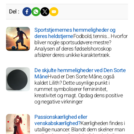
Del :
Sportstjernernes hemmeligheder og
deres heldstjerne
Fodbold, tennis... Hvorfor
bliver nogle sportsudøvere mestre?
Analysen af deres fødselshoroskop
afslører deres unikke karaktertræk.
De skjulte hemmeligheder ved Den Sorte
Måne
Hvad er Den Sorte Måne, også
kaldet Lilith? Dette usynlige punkt i
rummet symboliserer femininitet,
kreativitet og magt. Opdag dens positive
og negative virkninger
Passionskærlighed eller
venskabskærlighed?
Kærligheden findes i
utallige nuancer. Blandt dem skelner man