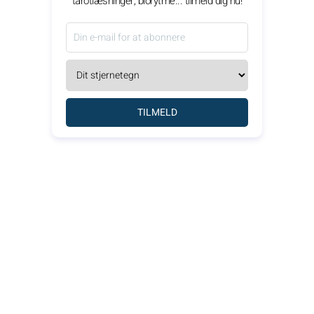
tarotlæsninger, biorytme... tilmeld dig nu!
TILMELD