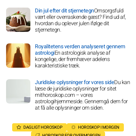
Din jul efter dit stjernetegn
Omsorgsfuld
vært eller overraskende gæst? Find ud af,
hvordan du oplever julen ifølge dit
stjernetegn.
Royalitetens verden analyseret gennem
astrologi
En astrologisk analyse af
kongelige, der fremhæver adelens
karakteristiske træk.
Juridiske oplysninger for vores side
Du kan
læse de juridiske oplysninger for sitet
mithoroskop.com – vores
astrologihjemmeside. Gennemgå dem for
at få alle oplysninger om siden.
DAGLIGT HOROSKOP
HOROSKOP I MORGEN
HOROSKOP FOR OVERMORGEN