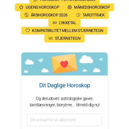
UGENS HOROSKOP
MÅNEDSHOROSKOP
ÅRSHOROSKOP 2026
TAROTTRÆK
LYKKETAL
KOMPATIBILITET MELLEM STJERNETEGN
STJERNETEGN
Dit Daglige Horoskop
Og derudover: astrologiske gaver,
tarotlæsninger, biorytme... tilmeld dig nu!