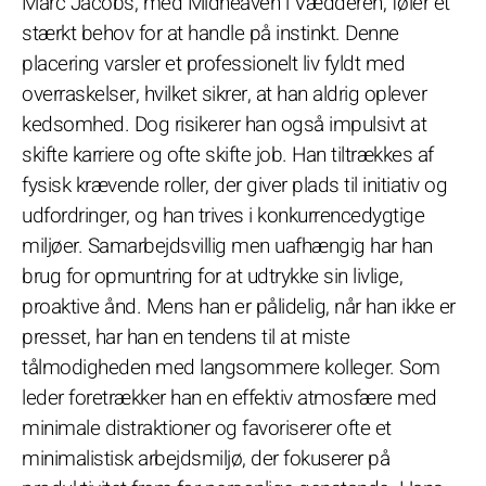
Marc Jacobs, med Midheaven i Vædderen, føler et
stærkt behov for at handle på instinkt. Denne
placering varsler et professionelt liv fyldt med
overraskelser, hvilket sikrer, at han aldrig oplever
kedsomhed. Dog risikerer han også impulsivt at
skifte karriere og ofte skifte job. Han tiltrækkes af
fysisk krævende roller, der giver plads til initiativ og
udfordringer, og han trives i konkurrencedygtige
miljøer. Samarbejdsvillig men uafhængig har han
brug for opmuntring for at udtrykke sin livlige,
proaktive ånd. Mens han er pålidelig, når han ikke er
presset, har han en tendens til at miste
tålmodigheden med langsommere kolleger. Som
leder foretrækker han en effektiv atmosfære med
minimale distraktioner og favoriserer ofte et
minimalistisk arbejdsmiljø, der fokuserer på