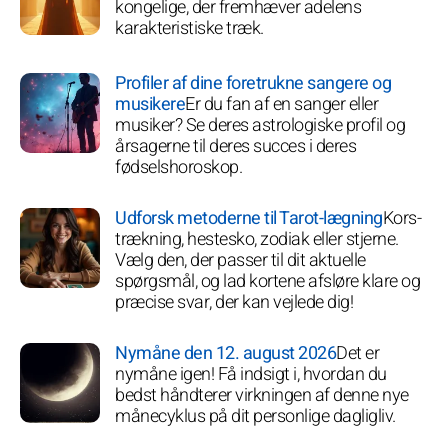
kongelige, der fremhæver adelens
karakteristiske træk.
Profiler af dine foretrukne sangere og
musikere
Er du fan af en sanger eller
musiker? Se deres astrologiske profil og
årsagerne til deres succes i deres
fødselshoroskop.
Udforsk metoderne til Tarot-lægning
Kors-
trækning, hestesko, zodiak eller stjerne.
Vælg den, der passer til dit aktuelle
spørgsmål, og lad kortene afsløre klare og
præcise svar, der kan vejlede dig!
Nymåne den 12. august 2026
Det er
nymåne igen! Få indsigt i, hvordan du
bedst håndterer virkningen af denne nye
månecyklus på dit personlige dagligliv.