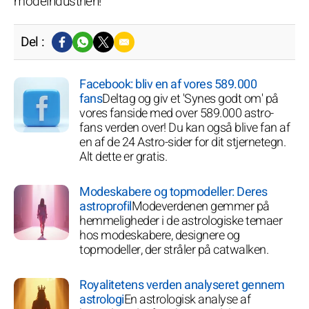
modeindustrien!
Del :
Facebook: bliv en af vores 589.000
fans
Deltag og giv et 'Synes godt om' på
vores fanside med over 589.000 astro-
fans verden over! Du kan også blive fan af
en af de 24 Astro-sider for dit stjernetegn.
Alt dette er gratis.
Modeskabere og topmodeller: Deres
astroprofil
Modeverdenen gemmer på
hemmeligheder i de astrologiske temaer
hos modeskabere, designere og
topmodeller, der stråler på catwalken.
Royalitetens verden analyseret gennem
astrologi
En astrologisk analyse af