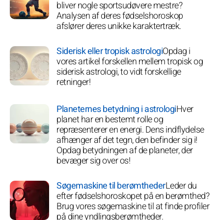
bliver nogle sportsudøvere mestre?
Analysen af deres fødselshoroskop
afslører deres unikke karaktertræk.
Siderisk eller tropisk astrologi
Opdag i
vores artikel forskellen mellem tropisk og
siderisk astrologi, to vidt forskellige
retninger!
Planeternes betydning i astrologi
Hver
planet har en bestemt rolle og
repræsenterer en energi. Dens indflydelse
afhænger af det tegn, den befinder sig i!
Opdag betydningen af de planeter, der
bevæger sig over os!
Søgemaskine til berømtheder
Leder du
efter fødselshoroskopet på en berømthed?
Brug vores søgemaskine til at finde profiler
på dine yndlingsberømtheder.