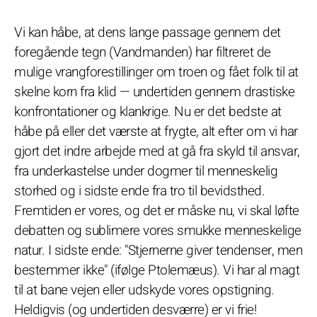
Vi kan håbe, at dens lange passage gennem det
foregående tegn (Vandmanden) har filtreret de
mulige vrangforestillinger om troen og fået folk til at
skelne korn fra klid — undertiden gennem drastiske
konfrontationer og klankrige. Nu er det bedste at
håbe på eller det værste at frygte, alt efter om vi har
gjort det indre arbejde med at gå fra skyld til ansvar,
fra underkastelse under dogmer til menneskelig
storhed og i sidste ende fra tro til bevidsthed.
Fremtiden er vores, og det er måske nu, vi skal løfte
debatten og sublimere vores smukke menneskelige
natur. I sidste ende: "Stjernerne giver tendenser, men
bestemmer ikke" (ifølge Ptolemæus). Vi har al magt
til at bane vejen eller udskyde vores opstigning.
Heldigvis (og undertiden desværre) er vi frie!