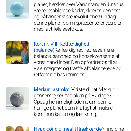
planet, hersker over Vandmanden. Uranus
vælter etablerede koder, skærer igennem
og påtvinger store revolutioner! Opdag
denne planet, som repræsenterer værdier
med lavt følelsesfokus.
Kort nr. VIII: Retfærdighed
(balance)
Retfærdighed repræsenterer
balance, sandhed og konsekvenserne af
vores handlinger. Den opfordrer os til at
vise integritet og træffe afbalancerede og
retfærdige beslutninger.
Merkur i astrologi
Vidste du, at Merkur
gennemrejser zodiaken på 87 dage?
Opdag hemmelighederne om denne
hurtige planet, som kraftigt stimulerer
kommunikation og tænkning.
Hvad gør dig mest tiltrækkende?
Find dine