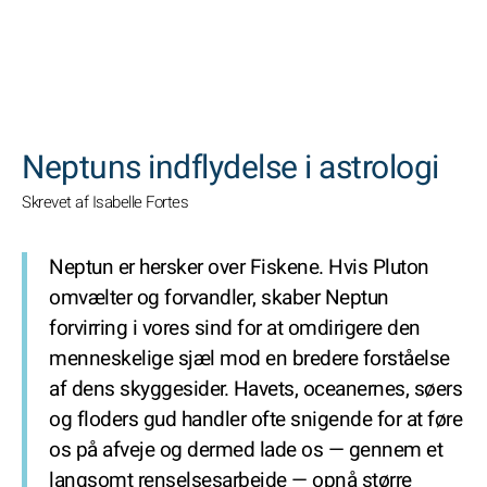
SØGNINGER
Neptuns indflydelse i astrologi
Skrevet af Isabelle Fortes
Neptun er hersker over Fiskene. Hvis Pluton
omvælter og forvandler, skaber Neptun
forvirring i vores sind for at omdirigere den
menneskelige sjæl mod en bredere forståelse
af dens skyggesider. Havets, oceanernes, søers
og floders gud handler ofte snigende for at føre
os på afveje og dermed lade os — gennem et
langsomt renselsesarbejde — opnå større