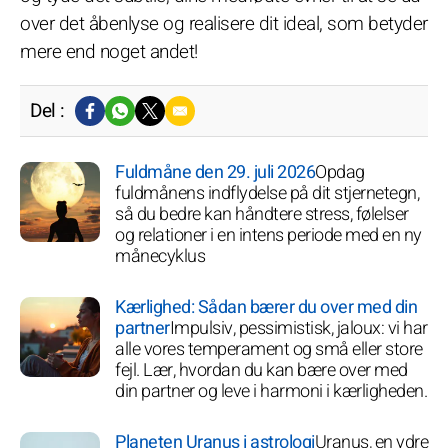
over det åbenlyse og realisere dit ideal, som betyder
mere end noget andet!
Del :
Fuldmåne den 29. juli 2026
Opdag
fuldmånens indflydelse på dit stjernetegn,
så du bedre kan håndtere stress, følelser
og relationer i en intens periode med en ny
månecyklus
Kærlighed: Sådan bærer du over med din
partner
Impulsiv, pessimistisk, jaloux: vi har
alle vores temperament og små eller store
fejl. Lær, hvordan du kan bære over med
din partner og leve i harmoni i kærligheden.
Planeten Uranus i astrologi
Uranus, en ydre