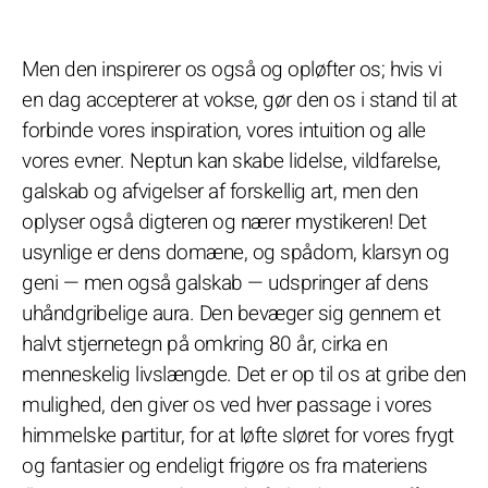
Men den inspirerer os også og opløfter os; hvis vi
en dag accepterer at vokse, gør den os i stand til at
forbinde vores inspiration, vores intuition og alle
vores evner. Neptun kan skabe lidelse, vildfarelse,
galskab og afvigelser af forskellig art, men den
oplyser også digteren og nærer mystikeren! Det
usynlige er dens domæne, og spådom, klarsyn og
geni — men også galskab — udspringer af dens
uhåndgribelige aura. Den bevæger sig gennem et
halvt stjernetegn på omkring 80 år, cirka en
menneskelig livslængde. Det er op til os at gribe den
mulighed, den giver os ved hver passage i vores
himmelske partitur, for at løfte sløret for vores frygt
og fantasier og endeligt frigøre os fra materiens