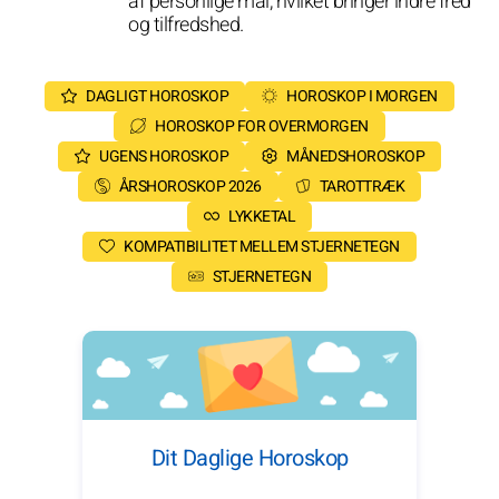
af personlige mål, hvilket bringer indre fred
og tilfredshed.
DAGLIGT HOROSKOP
HOROSKOP I MORGEN
HOROSKOP FOR OVERMORGEN
UGENS HOROSKOP
MÅNEDSHOROSKOP
ÅRSHOROSKOP 2026
TAROTTRÆK
LYKKETAL
KOMPATIBILITET MELLEM STJERNETEGN
STJERNETEGN
Dit Daglige Horoskop