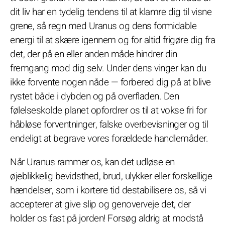
dit liv har en tydelig tendens til at klamre dig til visne
grene, så regn med Uranus og dens formidable
energi til at skære igennem og for altid frigøre dig fra
det, der på en eller anden måde hindrer din
fremgang mod dig selv. Under dens vinger kan du
ikke forvente nogen nåde — forbered dig på at blive
rystet både i dybden og på overfladen. Den
følelseskolde planet opfordrer os til at vokse fri for
håbløse forventninger, falske overbevisninger og til
endeligt at begrave vores forældede handlemåder.
Når Uranus rammer os, kan det udløse en
øjeblikkelig bevidsthed, brud, ulykker eller forskellige
hændelser, som i kortere tid destabilisere os, så vi
accepterer at give slip og genoverveje det, der
holder os fast på jorden! Forsøg aldrig at modstå