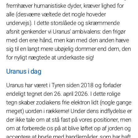
fremhæver humanistiske dyder, kræver lighed for
alle (desværre væltede det nogle hoveder
undervejs). I dette storslåede og skræmmende
afsnit genkender vi Uranus' ambivalens: den frigør
med den ene hånd, men kan med den anden hæve
sig til en langt mere ubøjelig dommer end dem, den
for nyligt nægtede at underkaste sig!
Uranus i dag
Uranus har været i Tyren siden 2018 og forlader
endeligt tegnet den 26. april 2026. I dette rolige
tegn skaber zodiakens frie elektron lidt (nogle gange
meget) uorden i rækkerne! Under dens indflydelse er
der ikke tale om at stå fast på vores positioner, men
om at forberede os på at blive løftet op af jorden og
acceptere at bryde med handlemåder, som har haft