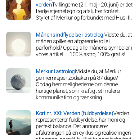
verden
Tvillingerne (21. maj - 20. juni) er det
tredje stjernetegn og afslutter foråret.
Styret af Merkur og forbundet med Hus III.
Månens indflydelse i astrologi
Vidste du, at
månen spiller en afgørende rolle i
parforhold? Opdag alle månens symboler i
vores artikel — 100% astro, 100% gratis!
Merkur i astrologi
Vidste du, at Merkur
gennemrejser zodiaken på 87 dage?
Opdag hemmelighederne om denne
hurtige planet, som kraftigt stimulerer
kommunikation og tænkning.
Kort nr. XXI: Verden (fuldbyrdelse)
Verden
repræsenterer fuldbyrdelse, harmoni og
perfekt balance. Det annoncerer
afslutningen på en cyklus og realiseringen