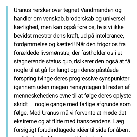
Uranus hersker over tegnet Vandmanden og
handler om venskab, broderskab og universel
kærlighed, men kan også føre os, hvis vi ikke
bevidst mestrer dens kraft, ud på intolerance,
fordømmelse og kætteri! Når den frigør os fra
forældede livsmønstre, der fastholder os i et
stagnerende status quo, risikerer den også at få
nogle til at gå for langt og i deres påståede
forspring tvinge deres progressive synspunkter
igennem uden megen hensyntagen til resten af
menneskehedens evne til at følge deres oplyste
skridt — nogle gange med farlige afgrunde som
følge. Med Uranus må vi forvente at møde det
ekstreme og at flirte med transcendens. Læg
forsigtigt forudindtagede idéer til side for åbent