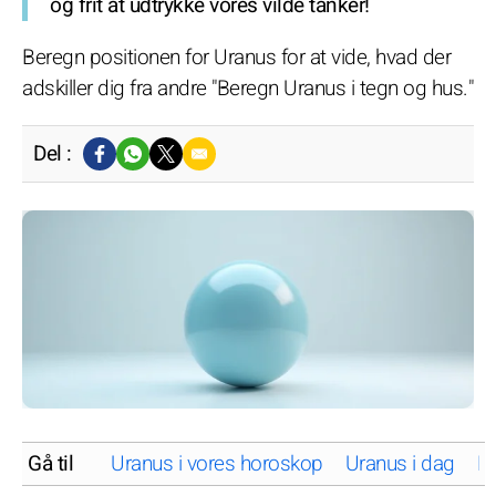
og frit at udtrykke vores vilde tanker!
Beregn positionen for Uranus for at vide, hvad der
adskiller dig fra andre "Beregn Uranus i tegn og hus."
Del :
Gå til
Uranus i vores horoskop
Uranus i dag
Hv