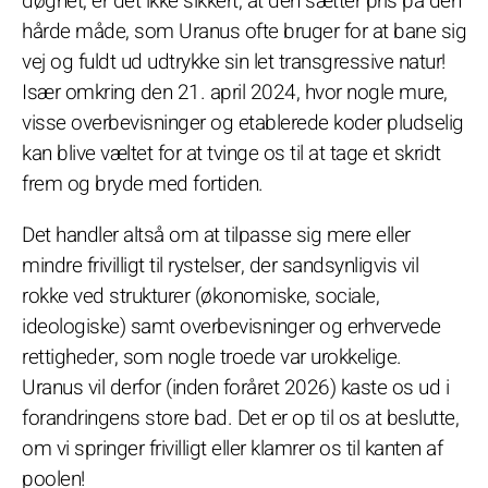
døgnet, er det ikke sikkert, at den sætter pris på den
hårde måde, som Uranus ofte bruger for at bane sig
vej og fuldt ud udtrykke sin let transgressive natur!
Især omkring den 21. april 2024, hvor nogle mure,
visse overbevisninger og etablerede koder pludselig
kan blive væltet for at tvinge os til at tage et skridt
frem og bryde med fortiden.
Det handler altså om at tilpasse sig mere eller
mindre frivilligt til rystelser, der sandsynligvis vil
rokke ved strukturer (økonomiske, sociale,
ideologiske) samt overbevisninger og erhvervede
rettigheder, som nogle troede var urokkelige.
Uranus vil derfor (inden foråret 2026) kaste os ud i
forandringens store bad. Det er op til os at beslutte,
om vi springer frivilligt eller klamrer os til kanten af
poolen!