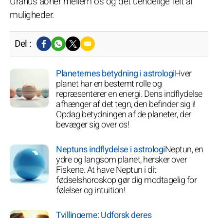
Uranus åbner mellem os og det uendelige felt af
muligheder.
Del :
Planeternes betydning i astrologi
Hver
planet har en bestemt rolle og
repræsenterer en energi. Dens indflydelse
afhænger af det tegn, den befinder sig i!
Opdag betydningen af de planeter, der
bevæger sig over os!
Neptuns indflydelse i astrologi
Neptun, en
ydre og langsom planet, hersker over
Fiskene. At have Neptun i dit
fødselshoroskop gør dig modtagelig for
følelser og intuition!
Tvillingerne: Udforsk deres