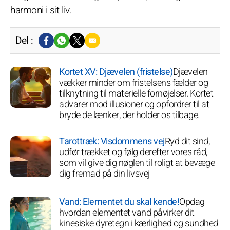
harmoni i sit liv.
Del :
Kortet XV: Djævelen (fristelse)
Djævelen
vækker minder om fristelsens fælder og
tilknytning til materielle fornøjelser. Kortet
advarer mod illusioner og opfordrer til at
bryde de lænker, der holder os tilbage.
Tarottræk: Visdommens vej
Ryd dit sind,
udfør trækket og følg derefter vores råd,
som vil give dig nøglen til roligt at bevæge
dig fremad på din livsvej
Vand: Elementet du skal kende!
Opdag
hvordan elementet vand påvirker dit
kinesiske dyretegn i kærlighed og sundhed