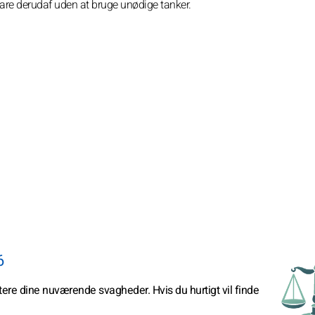
bare derudaf uden at bruge unødige tanker.
6
tere dine nuværende svagheder. Hvis du hurtigt vil finde