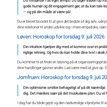
Du fortsætter i dit eget tempo. Du tager tråden op fra i
gode humør og dit engagement gør, at du kan tale kon
— og på din måde at være på!
Du er blevet boostet til at give det bedste af dig selv, udn
dine relationer til andre udvikle sig—mere empatiske, især
Løven: Horoskop for torsdag 9. juli 2026
Din intuition hjælper dig med at komme over et pro
rigtige retning. Og hvis du kan holde dine tvivl i skak
Du kommer til at finde en løsning på et organiseringspro
dine handlinger gavner andre. Lad være med at give op. De
Jomfruen: Horoskop for torsdag 9. juli 2
Din optimisme smitter behageligt af på dit nærmiljø. 
dig. Det mærkes især på det muskulære plan. Du vil fø
I dag har du både gejst og den nødvendige viljestyrke til a