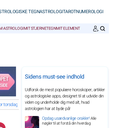
STROLOGISKE TEGN
ASTROLOGI
TAROT
NUMEROLOGI
M ASTROLOGI
MIT STJERNETEGN
MIT ELEMENT
SØGNINGER
Sidens must-see indhold
Udforsk de mest populære horoskoper, artikler
og astrologiske apps, designet til at udvide din
viden og underholde dig med alt, hvad
r torsdag 9. juli 2026
Krebsen: Horoskop for torsdag 9. juli 2026
astrologien har at byde på!
Opdag usædvanlige orakler!
Alle
nøgler til at forstå din hverdag