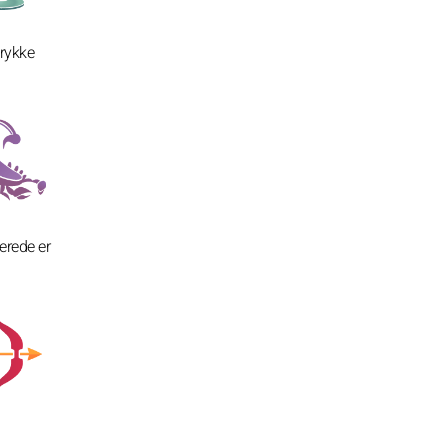
trykke
lerede er