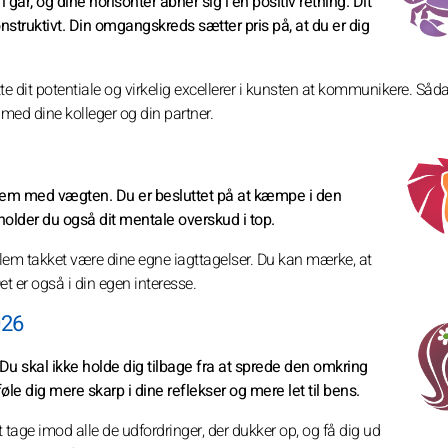
 går, og dine horisonter åbner sig i en positiv retning. Dit
struktivt. Din omgangskreds sætter pris på, at du er dig
ytte dit potentiale og virkelig excellerer i kunsten at kommunikere. Såda
 med dine kolleger og din partner.
blem med vægten. Du er besluttet på at kæmpe i den
, holder du også dit mentale overskud i top.
blem takket være dine egne iagttagelser. Du kan mærke, at
t er også i din egen interesse.
026
Du skal ikke holde dig tilbage fra at sprede den omkring
le dig mere skarp i dine reflekser og mere let til bens.
t tage imod alle de udfordringer, der dukker op, og få dig ud