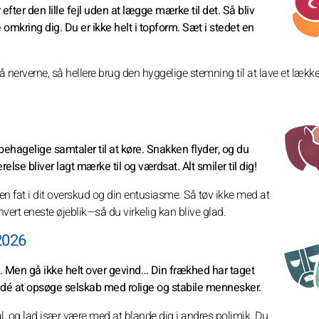
efter den lille fejl uden at lægge mærke til det. Så bliv
ve omkring dig. Du er ikke helt i topform. Sæt i stedet en
 nerverne, så hellere brug den hyggelige stemning til at lave et lækkert
behagelige samtaler til at køre. Snakken flyder, og du
se bliver lagt mærke til og værdsat. Alt smiler til dig!
gen fat i dit overskud og din entusiasme. Så tøv ikke med at
vert eneste øjeblik—så du virkelig kan blive glad.
 2026
rdag. Men gå ikke helt over gevind… Din frækhed har taget
d idé at opsøge selskab med rolige og stabile mennesker.
l, og lad især være med at blande dig i andres polimik. Du