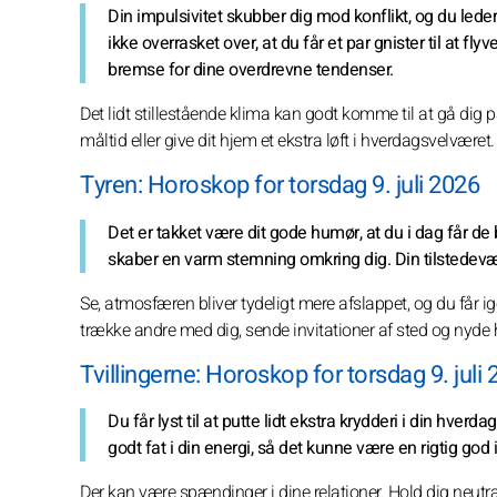
Din impulsivitet skubber dig mod konflikt, og du leder 
ikke overrasket over, at du får et par gnister til at fly
bremse for dine overdrevne tendenser.
Det lidt stillestående klima kan godt komme til at gå dig på
måltid eller give dit hjem et ekstra løft i hverdagsvelværet.
Tyren: Horoskop for torsdag 9. juli 2026
Det er takket være dit gode humør, at du i dag får de 
skaber en varm stemning omkring dig. Din tilstedeværel
Se, atmosfæren bliver tydeligt mere afslappet, og du får i
trække andre med dig, sende invitationer af sted og nyde h
Tvillingerne: Horoskop for torsdag 9. juli
Du får lyst til at putte lidt ekstra krydderi i din hve
godt fat i din energi, så det kunne være en rigtig go
Der kan være spændinger i dine relationer. Hold dig neutra