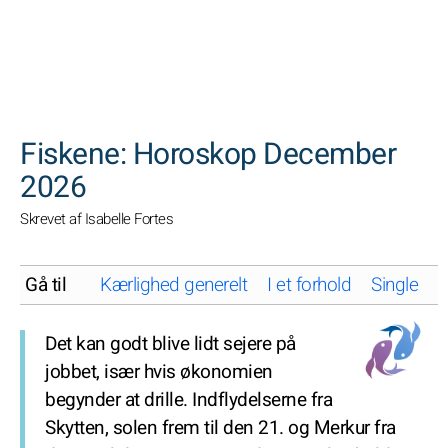
SØGNINGER
Fiskene: Horoskop December
2026
Skrevet af Isabelle Fortes
Gå til
Kærlighed generelt
I et forhold
Single
K
Det kan godt blive lidt sejere på
jobbet, især hvis økonomien
begynder at drille. Indflydelserne fra
Skytten, solen frem til den 21. og Merkur fra