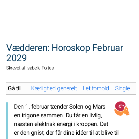
SØGNINGER
Vædderen: Horoskop Februar
2029
Skrevet af Isabelle Fortes
Gå til
Kærlighed generelt
I et forhold
Single
K
Den 1. februar tænder Solen og Mars
en trigone sammen. Du får en livlig,
næsten elektrisk energi i kroppen. Det
er den gnist, der får dine idéer til at blive til