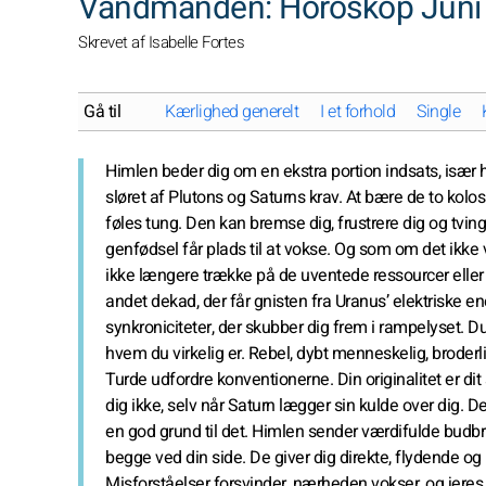
Vandmanden: Horoskop Juni
Skrevet af Isabelle Fortes
Gå til
Kærlighed generelt
I et forhold
Single
Himlen beder dig om en ekstra portion indsats, især hv
sløret af Plutons og Saturns krav. At bære de to kolo
føles tung. Den kan bremse dig, frustrere dig og tving
genfødsel får plads til at vokse. Og som om det ikke v
ikke længere trække på de uventede ressourcer eller de
andet dekad, der får gnisten fra Uranus’ elektriske e
synkroniciteter, der skubber dig frem i rampelyset. Du
hvem du virkelig er. Rebel, dybt menneskelig, broderlig
Turde udfordre konventionerne. Din originalitet er dit 
dig ikke, selv når Saturn lægger sin kulde over dig. D
en god grund til det. Himlen sender værdifulde budb
begge ved din side. De giver dig direkte, flydende og 
Misforståelser forsvinder, nærheden vokser, og jeres 