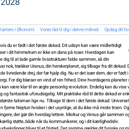
 2028
Karriere / Økonomi
Vores råd til dig i denne måned
Opdag dit hor
is du er født i det første dekad. Dit udsyn kan være midlertidigt
sser i dit himmelrum er ikke en dans på roser. Hverdagen kan
e dig til at lade gamle livsstrukturer falde sammen, så din
ar nok, trækker Uranus, din herskerplanet, sig tilbage fra dit dekad.
 livredende drej, der før hjalp dig. Nu er det især dem, der er født i
nergi. For dig blæser en vind af ren frihed. Dine hverdagens planeter
 kan være klar til en ægte personlig revolution. Endelig kan du vise 
 og fantastisk uforudsigelig. Mit praktiske råd til dette dekad er enk
største talisman lige nu. Tilbage til dem i det første dekad: Universet
en fjerne Neptun hvisker i det usynlige, at du ikke må miste troen. Og
ringere, der gør din hverdag lettere. Merkur og Venus går sammen og
kærlig støtte, både når du kommunikerer, og i dit kærlighedsliv.
udvekslinger bliver til et fristed. Det samme gælder dit fysiske og 