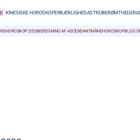
R
KINESISKE HOROSKOPER
KÆRLIGHED
ASTROBERØMTHEDER
A
RSHOROSKOP 2026
BEREGNING AF ASCENDANT
MÅNEHOROSKOP
BLOG O