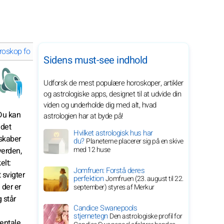
oskop for Juni 2028 for dit stjernetegn
Sidens must-see indhold
Udforsk de mest populære horoskoper, artikler
og astrologiske apps, designet til at udvide din
viden og underholde dig med alt, hvad
 Du kan
astrologien har at byde på!
 det
Hvilket astrologisk hus har
 skaber
du?
Planeterne placerer sig på en skive
med 12 huse
verden,
elt:
Jomfruen: Forstå deres
 svigter
perfektion
Jomfruen (23. august til 22.
 der er
september) styres af Merkur
 står
Candice Swanepools
stjernetegn
Den astrologiske profil for
mentale