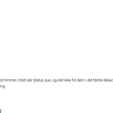
t himmel. Intet slår status quo, og slet ikke for dem i det første deka
ang.
d