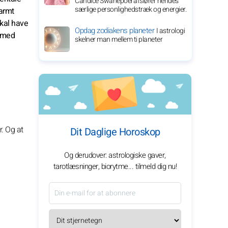
Candice Swanepoel afslører hendes
særlige personlighedstræk og energier.
armt
skal have
Opdag zodiakens planeter
I astrologi
s med
skelner man mellem ti planeter
r. Og at
Dit Daglige Horoskop
Og derudover: astrologiske gaver,
tarotlæsninger, biorytme... tilmeld dig nu!