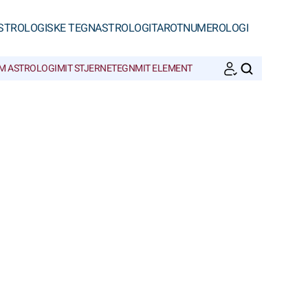
STROLOGISKE TEGN
ASTROLOGI
TAROT
NUMEROLOGI
M ASTROLOGI
MIT STJERNETEGN
MIT ELEMENT
SØGNINGER