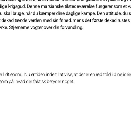
dige krigsgud. Denne marsianske tilstedeværelse fungerer som et v
du skal bruge, når du kæmper dine daglige kampe. Den attitude, du 
andet dekad tænde verden med sin frihed, mens det første dekad ruste
rke. Stjernerne vogter over din forvandling.
lidt endnu. Nu er tiden inde til at vise, at der er en rød tråd i dine idée
om på, hvad der faktisk betyder noget.