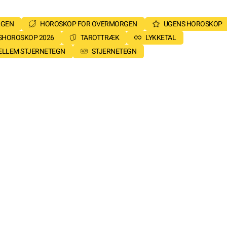
RGEN
HOROSKOP FOR OVERMORGEN
UGENS HOROSKOP
SHOROSKOP 2026
TAROTTRÆK
LYKKETAL
MELLEM STJERNETEGN
STJERNETEGN