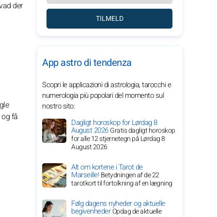
vad der
TILMELD
App astro di tendenza
Scopri le applicazioni di astrologia, tarocchi e
numerologia più popolari del momento sul
gle
nostro sito:
 og få
Dagligt horoskop for Lørdag 8
August 2026
Gratis dagligt horoskop
for alle 12 stjernetegn på Lørdag 8
August 2026
Alt om kortene i Tarot de
Marseille!
Betydningen af de 22
tarotkort til fortolkning af en lægning
Følg dagens nyheder og aktuelle
begivenheder
Opdag de aktuelle