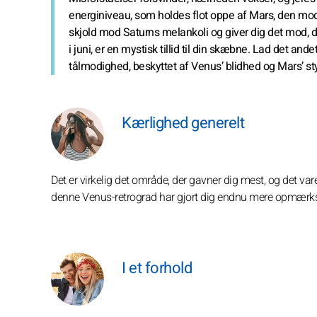
energiniveau, som holdes flot oppe af Mars, den mo
skjold mod Saturns melankoli og giver dig det mod, 
i juni, er en mystisk tillid til din skæbne. Lad det 
tålmodighed, beskyttet af Venus’ blidhed og Mars’ sty
Kærlighed generelt
Det er virkelig det område, der gavner dig mest, og det varer 
denne Venus-retrograd har gjort dig endnu mere opmærks
I et forhold