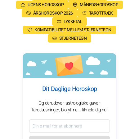
UGENS HOROSKOP
MÅNEDSHOROSKOP
ÅRSHOROSKOP 2026
TAROTTRÆK
LYKKETAL
KOMPATIBILITET MELLEM STJERNETEGN
STJERNETEGN
Dit Daglige Horoskop
Og derudover: astrologiske gaver,
tarotlæsninger, biorytme... tilmeld dig nu!