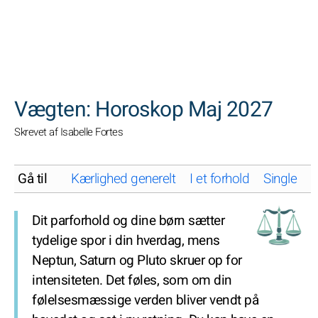
SØGNINGER
Vægten: Horoskop Maj 2027
Skrevet af Isabelle Fortes
Gå til
Kærlighed generelt
I et forhold
Single
K
Dit parforhold og dine børn sætter
tydelige spor i din hverdag, mens
Neptun, Saturn og Pluto skruer op for
intensiteten. Det føles, som om din
følelsesmæssige verden bliver vendt på