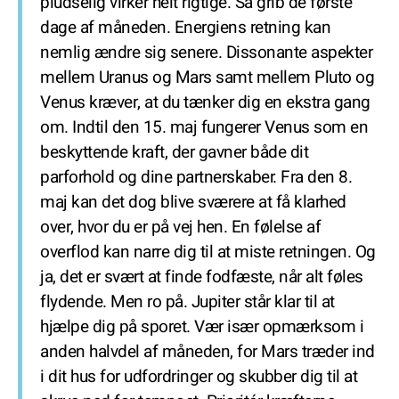
pludselig virker helt rigtige. Så grib de første
dage af måneden. Energiens retning kan
nemlig ændre sig senere. Dissonante aspekter
mellem Uranus og Mars samt mellem Pluto og
Venus kræver, at du tænker dig en ekstra gang
om. Indtil den 15. maj fungerer Venus som en
beskyttende kraft, der gavner både dit
parforhold og dine partnerskaber. Fra den 8.
maj kan det dog blive sværere at få klarhed
over, hvor du er på vej hen. En følelse af
overflod kan narre dig til at miste retningen. Og
ja, det er svært at finde fodfæste, når alt føles
flydende. Men ro på. Jupiter står klar til at
hjælpe dig på sporet. Vær især opmærksom i
anden halvdel af måneden, for Mars træder ind
i dit hus for udfordringer og skubber dig til at