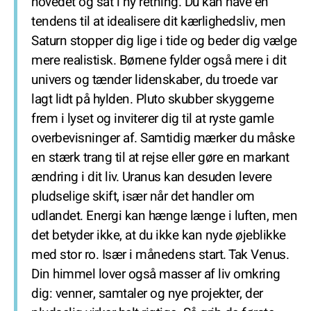
hovedet og sat i ny retning. Du kan have en
tendens til at idealisere dit kærlighedsliv, men
Saturn stopper dig lige i tide og beder dig vælge
mere realistisk. Børnene fylder også mere i dit
univers og tænder lidenskaber, du troede var
lagt lidt på hylden. Pluto skubber skyggerne
frem i lyset og inviterer dig til at ryste gamle
overbevisninger af. Samtidig mærker du måske
en stærk trang til at rejse eller gøre en markant
ændring i dit liv. Uranus kan desuden levere
pludselige skift, især når det handler om
udlandet. Energi kan hænge længe i luften, men
det betyder ikke, at du ikke kan nyde øjeblikke
med stor ro. Især i månedens start. Tak Venus.
Din himmel lover også masser af liv omkring
dig: venner, samtaler og nye projekter, der