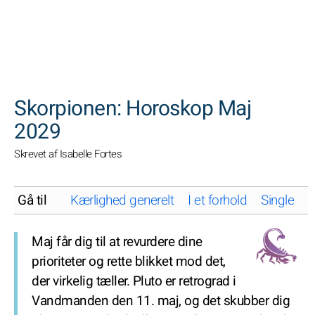
SØGNINGER
Skorpionen: Horoskop Maj
2029
Skrevet af Isabelle Fortes
Gå til
Kærlighed generelt
I et forhold
Single
K
Maj får dig til at revurdere dine
prioriteter og rette blikket mod det,
der virkelig tæller. Pluto er retrograd i
Vandmanden den 11. maj, og det skubber dig