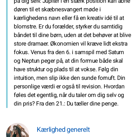
på dig selv. Jupiter i en stærk position kan åbne
døren til et skæbnesvangert møde i
kærlighedens navn eller få en kreativ idé til at
blomstre. Er du forælder, styrker du samtidig
båndet til dine børn, uden at det behøver at blive
store dramaer. Økonomien vil kræve lidt ekstra
fokus. Venus fra den 6. i samspil med Saturn
og Neptun peger på, at din formue både skal
have struktur og plads til at vokse. Følg din
intuition, men slip ikke den sunde fornuft. Din
personlige værdi er også til revision. Hvordan
føles det egentlig, når du taler om dig selv og
din pris? Fra den 21.: Du tæller dine penge.
Kærlighed generelt