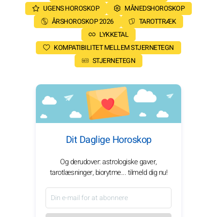
UGENS HOROSKOP
MÅNEDSHOROSKOP
ÅRSHOROSKOP 2026
TAROTTRÆK
LYKKETAL
KOMPATIBILITET MELLEM STJERNETEGN
STJERNETEGN
Dit Daglige Horoskop
Og derudover: astrologiske gaver,
tarotlæsninger, biorytme... tilmeld dig nu!