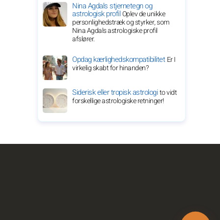
Nina Agdals stjernetegn og
astrologisk profil
Oplev de unikke
personlighedstræk og styrker, som
Nina Agdals astrologiske profil
afslører.
Opdag kærlighedskompatibilitet
Er I
virkelig skabt for hinanden?
Siderisk eller tropisk astrologi
to vidt
forskellige astrologiske retninger!