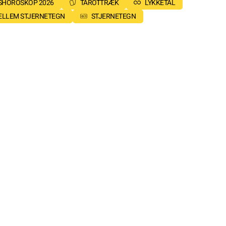
SHOROSKOP 2026
TAROTTRÆK
LYKKETAL
MELLEM STJERNETEGN
STJERNETEGN