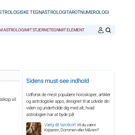
STROLOGISKE TEGN
ASTROLOGI
TAROT
NUMEROLOGI
M ASTROLOGI
MIT STJERNETEGN
MIT ELEMENT
SØGNINGER
Sidens must-see indhold
Udforsk de mest populære horoskoper, artikler
oskop vil
og astrologiske apps, designet til at udvide din
viden og underholde dig med alt, hvad
astrologien har at byde på!
Vælg dit tarotkort
Vil du være
Kejseren, Dommen eller Månen?