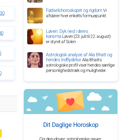
Fødselshoroskopet og rigdom
Vi
030
afslører hver enkelts formuepunkt
Løven: Dyk ned i deres
30
karisma
Løven (23. juli til 22. august)
er styret af Solen
0
Astrologisk analyse af Alia Bhatt og
hendes indflydelse
Alia Bhatts
astrologiske profil viser hendes særlige
personlighedstræk og muligheder.
0
Dit Daglige Horoskop
Og derudover: astrologiske gaver,