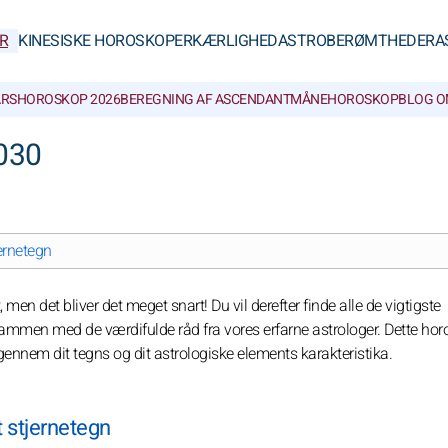
R
KINESISKE HOROSKOPER
KÆRLIGHED
ASTROBERØMTHEDER
A
RSHOROSKOP 2026
BEREGNING AF ASCENDANT
MÅNEHOROSKOP
BLOG O
030
ernetegn
men det bliver det meget snart! Du vil derefter finde alle de vigtigste
 sammen med de værdifulde råd fra vores erfarne astrologer. Dette hor
 gennem dit tegns og dit astrologiske elements karakteristika.
t stjernetegn