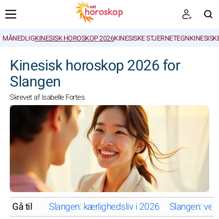
MÅNEDLIG
KINESISK HOROSKOP 2026
KINESISKE STJERNETEGN
KINESISK
SØGNINGER
Kinesisk horoskop 2026 for
Slangen
Skrevet af Isabelle Fortes
Gå til
Slangen: kærlighedsliv i 2026
Slangen: ven