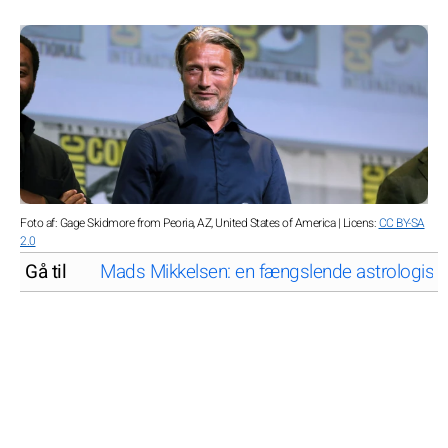
Foto af: Gage Skidmore from Peoria, AZ, United States of America | Licens:
CC BY-SA
2.0
Gå til
Mads Mikkelsen: en fængslende astrologisk p