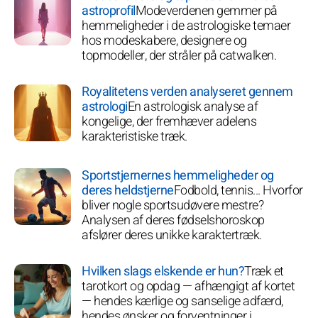
astroprofil
Modeverdenen gemmer på
hemmeligheder i de astrologiske temaer
hos modeskabere, designere og
topmodeller, der stråler på catwalken.
Royalitetens verden analyseret gennem
astrologi
En astrologisk analyse af
kongelige, der fremhæver adelens
karakteristiske træk.
Sportstjernernes hemmeligheder og
deres heldstjerne
Fodbold, tennis... Hvorfor
bliver nogle sportsudøvere mestre?
Analysen af deres fødselshoroskop
afslører deres unikke karaktertræk.
Hvilken slags elskende er hun?
Træk et
tarotkort og opdag — afhængigt af kortet
— hendes kærlige og sanselige adfærd,
hendes ønsker og forventninger i