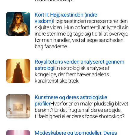
Kort II: Højpræstinden (indre
visdom)
Højpræstinden repræsenterer den
skjulte viden. Hun opfordrer til at lytte til sin
indre stemme og tage sig tid til at overveje,
før man handler, ved at søge sandheden
bag facaderne.
Royalitetens verden analyseret gennem
astrologi
En astrologisk analyse af
kongelige, der fremhæver adelens
karakteristiske træk.
Kunstnere og deres astrologiske
profiler
Hvorfor er en maler pludselig blevet
berømt? Er det frugten af deres arbejde,
tilfældighed eller deres fødselshoroskop?
Modeskabere og topmodeller: Deres