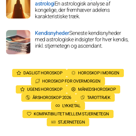
astrologi
En astrologisk analyse af
kongelige, der fremhæver adelens
karakteristiske træk.
Kendisnyheder
Seneste kendisnyheder
med astrologiske indsigter for hver kendis,
inkl. stjernetegn og ascendant.
DAGLIGT HOROSKOP
HOROSKOP I MORGEN
HOROSKOP FOR OVERMORGEN
UGENS HOROSKOP
MÅNEDSHOROSKOP
ÅRSHOROSKOP 2026
TAROTTRÆK
LYKKETAL
KOMPATIBILITET MELLEM STJERNETEGN
STJERNETEGN