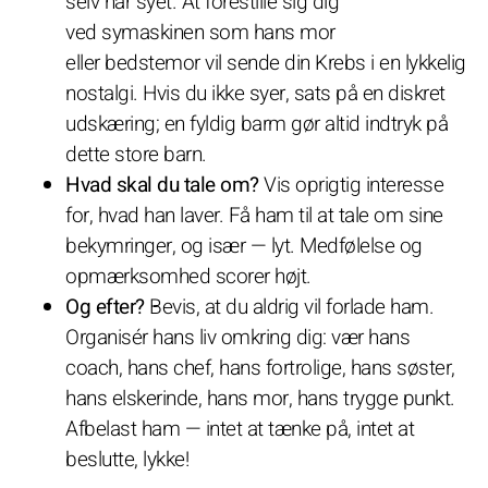
selv har syet. At forestille sig dig
ved symaskinen som hans mor
eller bedstemor vil sende din Krebs i en lykkelig
nostalgi. Hvis du ikke syer, sats på en diskret
udskæring; en fyldig barm gør altid indtryk på
dette store barn.
Hvad skal du tale om?
Vis oprigtig interesse
for, hvad han laver. Få ham til at tale om sine
bekymringer, og især — lyt. Medfølelse og
opmærksomhed scorer højt.
Og efter?
Bevis, at du aldrig vil forlade ham.
Organisér hans liv omkring dig: vær hans
coach, hans chef, hans fortrolige, hans søster,
hans elskerinde, hans mor, hans trygge punkt.
Afbelast ham — intet at tænke på, intet at
beslutte, lykke!