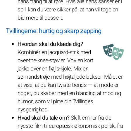
hans trang til at røre. Hvis alle hans sanser er i
spil, kan du være sikker på, at han vil tage en
bid mere til dessert.
Tvillingerne: hurtig og skarp zapping
Hvordan skal du klæde dig?
Kombinér en jacquard-strik med
over-the-knee-støvler. Vov en kort
jakke over en fløjls-kjole. Mix en
sømandstrøje med højtaljede bukser. Målet er
at vise, at du kan twiste trends — at mode er
noget, du skaber med en blanding af mod og
humor, som vil pirre din Tvillinges
nysgerrighed.
Hvad skal du tale om?
Skift emner fra de
nyeste film til europæisk økonomisk politik, fra