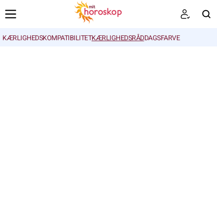
KÆRLIGHEDSKOMPATIBILITET
KÆRLIGHEDSRÅD
DAGSFARVE