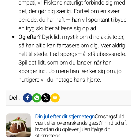
empati, vil Fiskene naturligt forbinde sig med
det, der gør dig særlig. Fortæl om en svær
periode, du har haft — han vil spontant tilbyde
en tryg skulder at læne sig op ad.
Og efter?
Dyrk lidt mystik om dine aktiviteter,
så han altid kan fantasere om dig. Vær aldrig
helt til stede. Lad spørgsmål stå ubesvarede.
Spil det lidt, som om du lander, når han
spørger ind. Jo mere han tænker sig om, jo
hurtigere vil du indtage hans hjerte.
Del :
Din jul efter dit stjernetegn
Omsorgsfuld
vært eller overraskende gæst? Find ud af,
hvordan du oplever julen ifølge dit
stjernetegn.