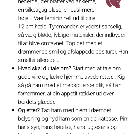
nederdel, der blafrer ved anklerne,
en silkeagtig bluse, en cashmere-
trøje... Vær feminin helt ud til dine
12 cm hæle. Tyremanden er yderst sanselig,
så vælg bløde, fyldige materialer, der indbyder
til at blive omfavnet. Top det med et
drømmende smil og afslappede positurer. Han
smelter allerede...
Hvad skal du tale om?
Start med at tale om
gode vine og lækre hjemmelavede retter... Kig
så på ham med et medspillende blik, så han
fornemmer, at din appetit rækker ud over
bordets glæder.
Og efter?
Tag ham med hjem i dæmpet
belysning og nyd ham som en delikatesse. Pirr
hans syn, hans hørelse, hans lugtesans og