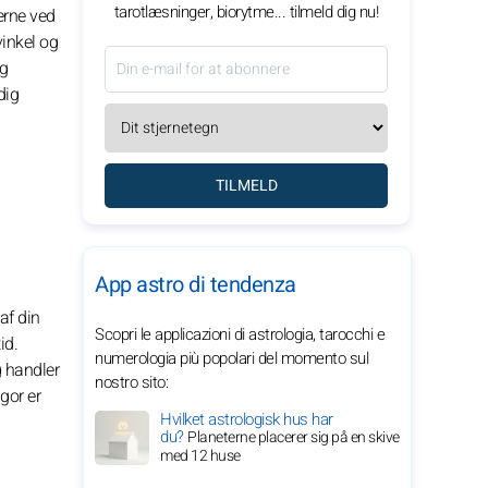
tarotlæsninger, biorytme... tilmeld dig nu!
erne ved
inkel og
ig
dig
TILMELD
App astro di tendenza
af din
Scopri le applicazioni di astrologia, tarocchi e
id.
numerologia più popolari del momento sul
g handler
nostro sito:
gor er
Hvilket astrologisk hus har
du?
Planeterne placerer sig på en skive
med 12 huse