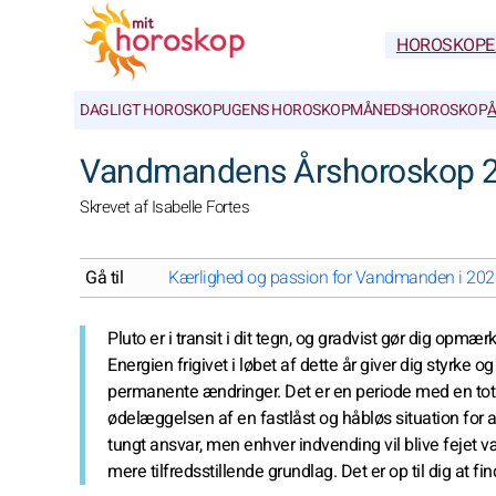
HOROSKOPE
DAGLIGT HOROSKOP
UGENS HOROSKOP
MÅNEDSHOROSKOP
Å
Vandmandens Årshoroskop 
Skrevet af Isabelle Fortes
Gå til
Kærlighed og passion for Vandmanden i 2028:
Pluto er i transit i dit tegn, og gradvist gør dig opmæ
Energien frigivet i løbet af dette år giver dig styrke
permanente ændringer. Det er en periode med en tota
ødelæggelsen af en fastlåst og håbløs situation for at 
tungt ansvar, men enhver indvending vil blive fejet
mere tilfredsstillende grundlag. Det er op til dig at f