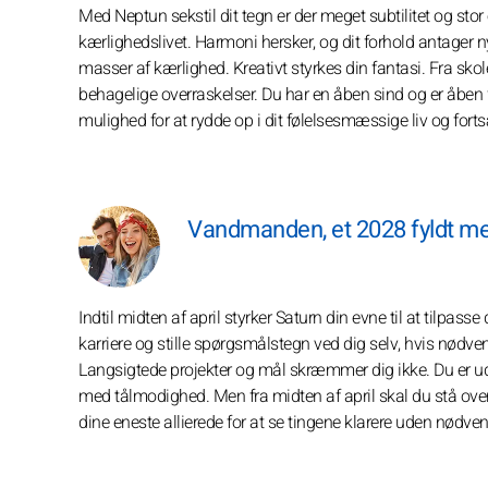
Med Neptun sekstil dit tegn er der meget subtilitet og st
kærlighedslivet. Harmoni hersker, og dit forhold antager
masser af kærlighed. Kreativt styrkes din fantasi. Fra skole
behagelige overraskelser. Du har en åben sind og er åben fo
mulighed for at rydde op i dit følelsesmæssige liv og fort
Vandmanden, et 2028 fyldt me
Indtil midten af april styrker Saturn din evne til at tilp
karriere og stille spørgsmålstegn ved dig selv, hvis nødvendi
Langsigtede projekter og mål skræmmer dig ikke. Du er ud
med tålmodighed. Men fra midten af april skal du stå over
dine eneste allierede for at se tingene klarere uden nødvend