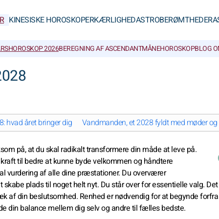
R
KINESISKE HOROSKOPER
KÆRLIGHED
ASTROBERØMTHEDER
A
RSHOROSKOP 2026
BEREGNING AF ASCENDANT
MÅNEHOROSKOP
BLOG O
2028
 hvad året bringer dig
Vandmanden, et 2028 fyldt med møder og r
rksom på, at du skal radikalt transformere din måde at leve på.
 og kraft til bedre at kunne byde velkommen og håndtere
l vurdering af alle dine præstationer. Du overværer
skabe plads til noget helt nyt. Du står over for essentielle valg. Det 
 væk af din beslutsomhed. Renhed er nødvendig for at begynde forfra
inde din balance mellem dig selv og andre til fælles bedste.