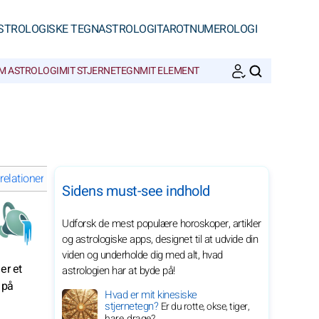
STROLOGISKE TEGN
ASTROLOGI
TAROT
NUMEROLOGI
M ASTROLOGI
MIT STJERNETEGN
MIT ELEMENT
SØGNINGER
elationer
Velvære og harmoni for Vandmanden i 2028
Skrædde
Sidens must-see indhold
Udforsk de mest populære horoskoper, artikler
og astrologiske apps, designet til at udvide din
viden og underholde dig med alt, hvad
er et
astrologien har at byde på!
 på
Hvad er mit kinesiske
stjernetegn?
Er du rotte, okse, tiger,
hare, drage?