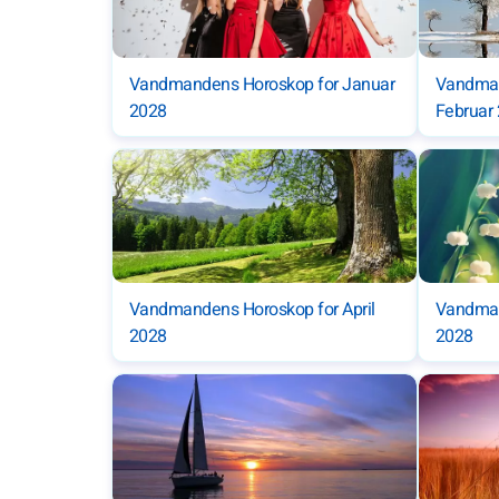
Vandmandens Horoskop for Januar
Vandman
2028
Februar
Vandmandens Horoskop for April
Vandman
2028
2028