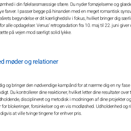
or ømhed i din følelsesmæssige sfære. Du nyder fornøjelserne og glæd
 nye farver. I passer begge på hinanden med en meget romantisk synsv
årets begyndelse er dit kærlighedsliv i fokus, hvilket bringer dig særl
r alle opdagelser. Venus' retrogradation fra 10. maj til 22. juni giver 
sætte på vejen mod særligt solid lykke.
d møder og relationer
asse dig og bringer den nødvendige kampånd for at nærme dig en ny fase 
gt. Du kontrollerer dine reaktioner, hvilket letter dine resultater over t
holdende, disciplineret og metodisk i modningen af dine projekter o
 for blokeringer, forsinkelser og en vis modløshed. Udholdenhed og ri
igvis at ville tvinge tingene for enhver pris.