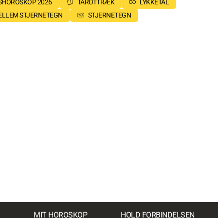
SHOROSKOP 2026
TAROTTRÆK
LYKKETAL
MELLEM STJERNETEGN
STJERNETEGN
MIT HOROSKOP
HOLD FORBINDELSEN