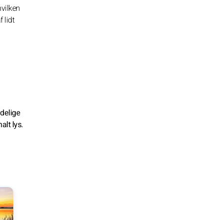
hvilken
 lidt
ydelige
alt lys.