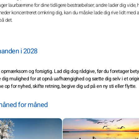
ager laurbærrene for dine tidligere bestræbelser; andre lader dig vide, 
eder koncentreret omkring dig, kan du måske lade dig rive lidt med af
på det.
anden i 2028
 opmærksom og forsigtig. Lad dig dog rådgive, før du foretager bet
e dig mulighed for at opnå uafhængighed og sætte dig selv i et origin
e op for nyhed, skifte retning, begive dig ud på en ny sti eller flytte.
måned for måned