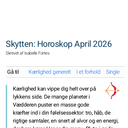
SØGNINGER
Skytten: Horoskop April 2026
Skrevet af Isabelle Fortes
Gå til
Kærlighed generelt
I et forhold
Single
K
Kærlighed kan vippe dig helt over på
lykkens side. De mange planeter i
Vædderen puster en masse gode
kræfter ind i din følelsessektor: tro, håb, de
rigtige samtaler, en snert af alvor og en energi,