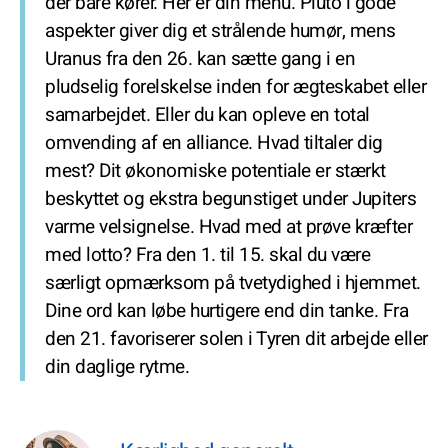
der bare kører. Her er din menu. Pluto i gode
aspekter giver dig et strålende humør, mens
Uranus fra den 26. kan sætte gang i en
pludselig forelskelse inden for ægteskabet eller
samarbejdet. Eller du kan opleve en total
omvending af en alliance. Hvad tiltaler dig
mest? Dit økonomiske potentiale er stærkt
beskyttet og ekstra begunstiget under Jupiters
varme velsignelse. Hvad med at prøve kræfter
med lotto? Fra den 1. til 15. skal du være
særligt opmærksom på tvetydighed i hjemmet.
Dine ord kan løbe hurtigere end din tanke. Fra
den 21. favoriserer solen i Tyren dit arbejde eller
din daglige rytme.