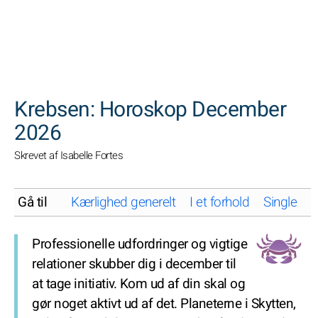
SØGNINGER
Krebsen: Horoskop December
2026
Skrevet af Isabelle Fortes
Gå til
Kærlighed generelt
I et forhold
Single
K
Professionelle udfordringer og vigtige
relationer skubber dig i december til
at tage initiativ. Kom ud af din skal og
gør noget aktivt ud af det. Planeterne i Skytten,