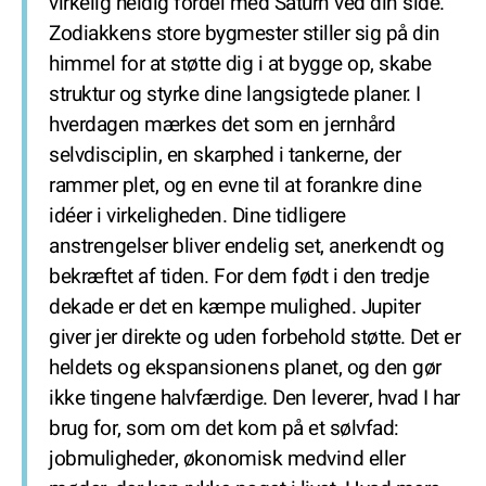
virkelig heldig fordel med Saturn ved din side.
Zodiakkens store bygmester stiller sig på din
himmel for at støtte dig i at bygge op, skabe
struktur og styrke dine langsigtede planer. I
hverdagen mærkes det som en jernhård
selvdisciplin, en skarphed i tankerne, der
rammer plet, og en evne til at forankre dine
idéer i virkeligheden. Dine tidligere
anstrengelser bliver endelig set, anerkendt og
bekræftet af tiden. For dem født i den tredje
dekade er det en kæmpe mulighed. Jupiter
giver jer direkte og uden forbehold støtte. Det er
heldets og ekspansionens planet, og den gør
ikke tingene halvfærdige. Den leverer, hvad I har
brug for, som om det kom på et sølvfad:
jobmuligheder, økonomisk medvind eller