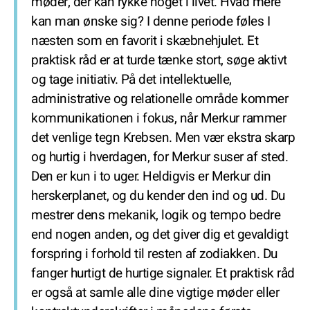
møder, der kan rykke noget i livet. Hvad mere
kan man ønske sig? I denne periode føles I
næsten som en favorit i skæbnehjulet. Et
praktisk råd er at turde tænke stort, søge aktivt
og tage initiativ. På det intellektuelle,
administrative og relationelle område kommer
kommunikationen i fokus, når Merkur rammer
det venlige tegn Krebsen. Men vær ekstra skarp
og hurtig i hverdagen, for Merkur suser af sted.
Den er kun i to uger. Heldigvis er Merkur din
herskerplanet, og du kender den ind og ud. Du
mestrer dens mekanik, logik og tempo bedre
end nogen anden, og det giver dig et gevaldigt
forspring i forhold til resten af zodiakken. Du
fanger hurtigt de hurtige signaler. Et praktisk råd
er også at samle alle dine vigtige møder eller