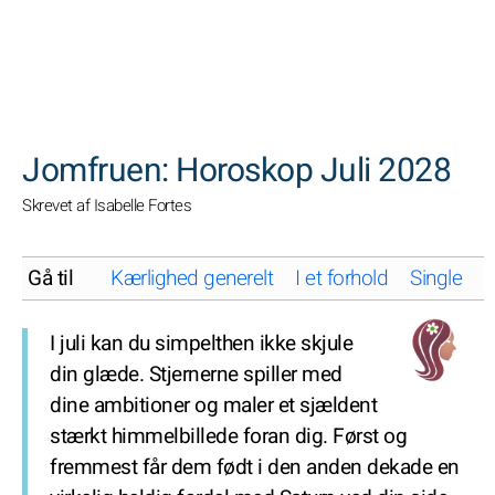
SØGNINGER
Jomfruen: Horoskop Juli 2028
Skrevet af Isabelle Fortes
Gå til
Kærlighed generelt
I et forhold
Single
K
I juli kan du simpelthen ikke skjule
din glæde. Stjernerne spiller med
dine ambitioner og maler et sjældent
stærkt himmelbillede foran dig. Først og
fremmest får dem født i den anden dekade en