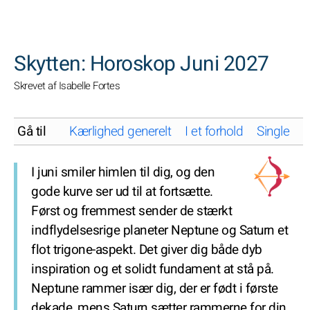
SØGNINGER
Skytten: Horoskop Juni 2027
Skrevet af Isabelle Fortes
Gå til
Kærlighed generelt
I et forhold
Single
K
I juni smiler himlen til dig, og den
gode kurve ser ud til at fortsætte.
Først og fremmest sender de stærkt
indflydelsesrige planeter Neptune og Saturn et
flot trigone-aspekt. Det giver dig både dyb
inspiration og et solidt fundament at stå på.
Neptune rammer især dig, der er født i første
dekade, mens Saturn sætter rammerne for din