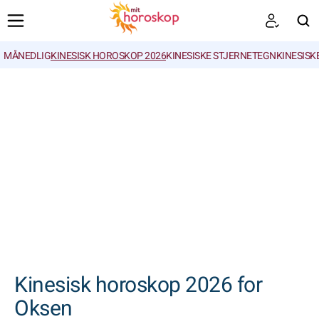
MÅNEDLIG
KINESISK HOROSKOP 2026
KINESISKE STJERNETEGN
KINESISK
SØGNINGER
Kinesisk horoskop 2026 for
Oksen