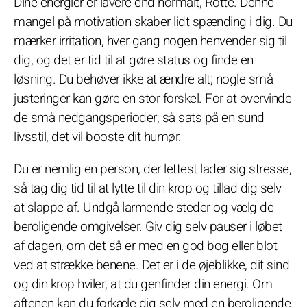
Dine energier er lavere end normalt, Rotte. Denne
mangel på motivation skaber lidt spænding i dig. Du
mærker irritation, hver gang nogen henvender sig til
dig, og det er tid til at gøre status og finde en
løsning. Du behøver ikke at ændre alt; nogle små
justeringer kan gøre en stor forskel. For at overvinde
de små nedgangsperioder, så sats på en sund
livsstil, det vil booste dit humør.
Du er nemlig en person, der lettest lader sig stresse,
så tag dig tid til at lytte til din krop og tillad dig selv
at slappe af. Undgå larmende steder og vælg de
beroligende omgivelser. Giv dig selv pauser i løbet
af dagen, om det så er med en god bog eller blot
ved at strække benene. Det er i de øjeblikke, dit sind
og din krop hviler, at du genfinder din energi. Om
aftenen kan du forkæle dig selv med en beroligende