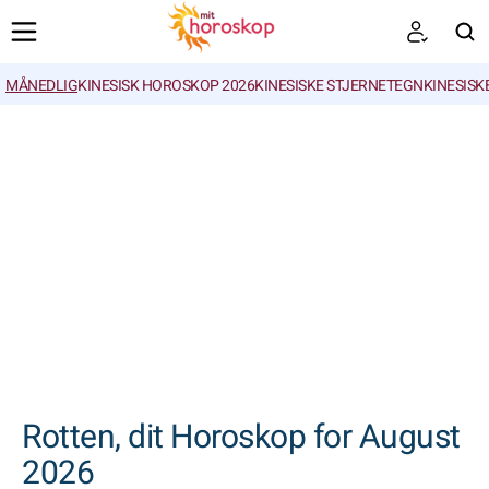
MÅNEDLIG
KINESISK HOROSKOP 2026
KINESISKE STJERNETEGN
KINESISK
SØGNINGER
Rotten, dit Horoskop for August
2026