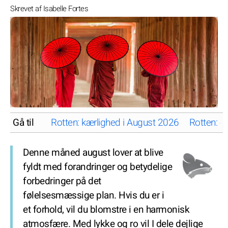
Skrevet af Isabelle Fortes
Gå til
Rotten: kærlighed i August 2026
Rotten: ø
Denne måned august lover at blive
fyldt med forandringer og betydelige
forbedringer på det
følelsesmæssige plan. Hvis du er i
et forhold, vil du blomstre i en harmonisk
atmosfære. Med lykke og ro vil I dele dejlige