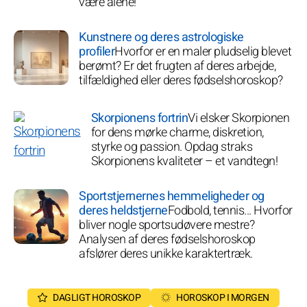
være alene!
Kunstnere og deres astrologiske
profiler
Hvorfor er en maler pludselig blevet
berømt? Er det frugten af deres arbejde,
tilfældighed eller deres fødselshoroskop?
Skorpionens fortrin
Vi elsker Skorpionen
for dens mørke charme, diskretion,
styrke og passion. Opdag straks
Skorpionens kvaliteter – et vandtegn!
Sportstjernernes hemmeligheder og
deres heldstjerne
Fodbold, tennis... Hvorfor
bliver nogle sportsudøvere mestre?
Analysen af deres fødselshoroskop
afslører deres unikke karaktertræk.
DAGLIGT HOROSKOP
HOROSKOP I MORGEN