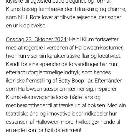
idyliske tilflugtssted både elegance og formål.
Klums besøg fremhæver den tiltrækning og charme,
som NIHI Rote lover at tilbyde rejsende, der søger
en unik oplevelse.
Onsdag 23. Oktober 2024:
Heidi Klum fortsætter
med at regerere i verdenen af Halloween-kostumer,
hvor hun viser sin karakteristiske flair og kreativitet.
Kendt for sine spændende forvandlinger har hun
efterladt uforglemmelige indtryk, som hendes
ikoniske fremstilling af Betty Boop i år. Efterhånden
som Halloween-sæsonen nærmer sig, inspirerer
Klums ekstravagante looks både fans og
medberømtheder til at tænke ud af boksen. Med sin
teatralske ånd og innovative ideer indkapsler hun
essensen af Halloween-moro, hvilket gør hende til
en ægte ikon for højtidsfejringen!