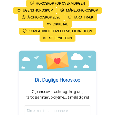
HOROSKOP FOR OVERMORGEN
UGENS HOROSKOP
MÅNEDSHOROSKOP
ÅRSHOROSKOP 2026
TAROTTRÆK
LYKKETAL
KOMPATIBILITET MELLEM STJERNETEGN
STJERNETEGN
Dit Daglige Horoskop
Og derudover: astrologiske gaver,
tarotlæsninger, biorytme... tilmeld dig nu!