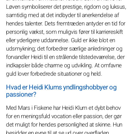
Løven symboliserer det prestige, rigdom og luksus,
samtidig med at det indbyder til anerkendelse af
hendes talenter. Dets fremtræden antyder en tid for
personlig vækst, som muligvis fører til karriereskift
eller yderligere uddannelse. Guld er ikke blot en
udsmykning; det forbedrer særlige anledninger og
forvandler Heidi til en strålende tilstedeværelse, der
indkapsler både charme og udvikling. At omfavne
guld lover forbedrede situationer og held.
Hvad er Heidi Klums yndlingshobbyer og
passioner?
Med Mars i Fiskene har Heidi Klum et dybt behov
for en meningsfuld vocation eller passion, der gør
det muligt for hendes personlighed at skinne. Hun
besidder en evne til at se ud over overfladen,