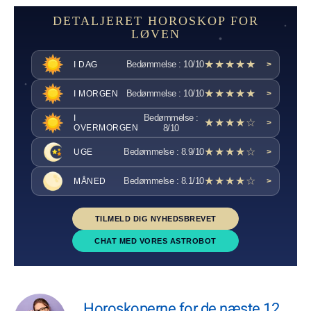
DETALJERET HOROSKOP FOR
LØVEN
★★★★★
Bedømmelse : 10/10
I DAG
>
★★★★★
Bedømmelse : 10/10
I MORGEN
>
Bedømmelse :
I
★★★★☆
>
OVERMORGEN
8/10
★★★★☆
Bedømmelse : 8.9/10
UGE
>
★★★★☆
Bedømmelse : 8.1/10
MÅNED
>
TILMELD DIG NYHEDSBREVET
CHAT MED VORES ASTROBOT
Horoskoperne for de næste 12