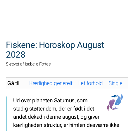
SØGNINGER
Fiskene: Horoskop August
2028
Skrevet af Isabelle Fortes
Gå til
Kærlighed generelt
I et forhold
Single
K
Ud over planeten Saturnus, som
stadig støtter dem, der er født i det
andet dekad i denne august, og giver
kærligheden struktur, er himlen desværre ikke